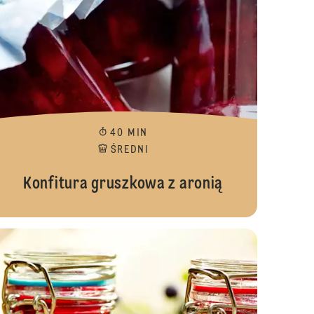
40 MIN
ŚREDNI
Konfitura gruszkowa z aronią
ura gruszkowa z Żelfixem
Konfitura ja