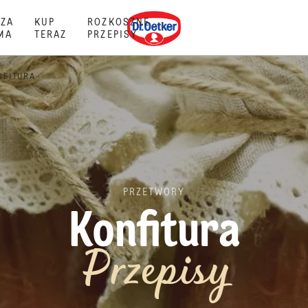
Dr. Oetker
ZA
KUP
ROZKOSZNE
MA
TERAZ
PRZEPISY
NFITURA
PRZETWORY
Konfitura
Przepisy