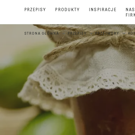
PRZEPISY
PRODUKTY
INSPIRACJE
NAS
FIR
STRONA GŁÓWNA
PRZEPISY
PRZETWORY
KO