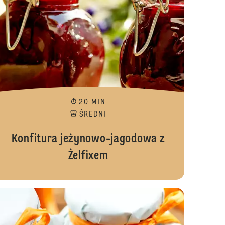
20 MIN
ŚREDNI
Konfitura jeżynowo-jagodowa z
Żelfixem
ura malinowa z kiwi
Konfitura mo