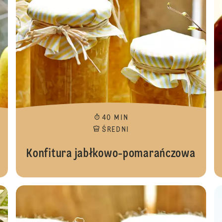
40 MIN
ŚREDNI
Konfitura jabłkowo-pomarańczowa
Konfit