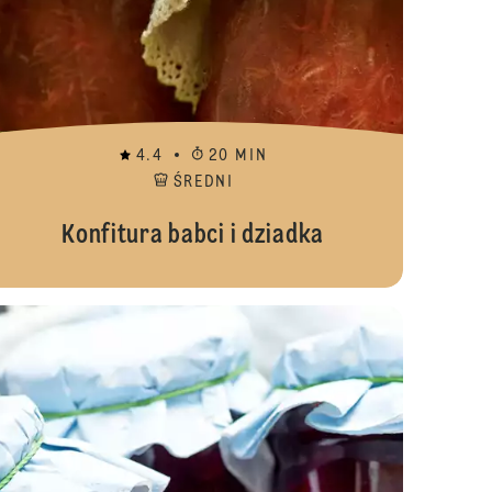
4.4
20 MIN
ŚREDNI
Konfitura babci i dziadka
ura brzoskwiniowa z cukinią
Konfitura dw