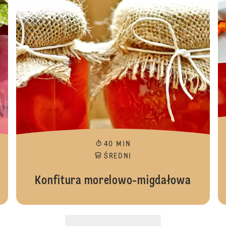
40 MIN
ŚREDNI
Konfitura morelowo-migdałowa