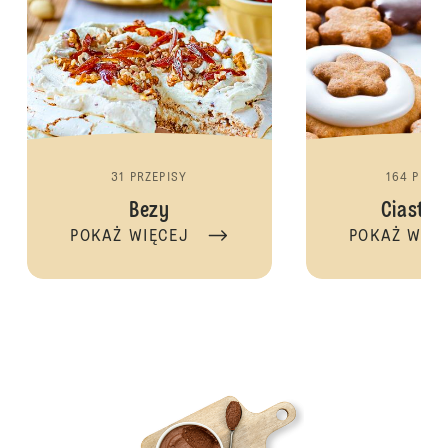
31 PRZEPISY
164 PRZE
Bezy
Ciastec
POKAŻ WIĘCEJ
POKAŻ WIĘ