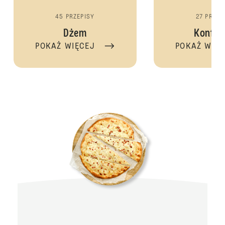
45 PRZEPISY
27 PRZEP
Dżem
Konfit
POKAŻ WIĘCEJ
POKAŻ WIĘ