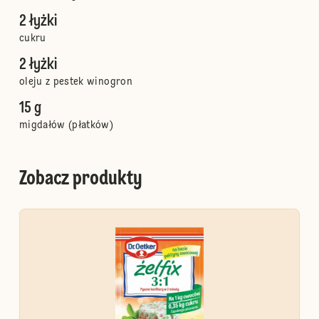
2 łyżki
cukru
2 łyżki
oleju z pestek winogron
15 g
migdałów (płatków)
Zobacz produkty