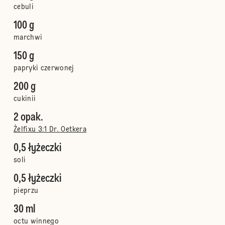
cebuli
100 g
marchwi
150 g
papryki czerwonej
200 g
cukinii
2 opak.
Żelfixu 3:1 Dr. Oetkera
0,5 łyżeczki
soli
0,5 łyżeczki
pieprzu
30 ml
octu winnego