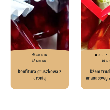
40 MIN
5.0
ŚREDNI
Ś
Konfitura gruszkowa z
Dżem tru
aronią
ananasowy z 