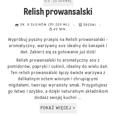
0.0
[
0
OCENA
]
Relish prowansalski
OK. 6 SŁOIKÓW (PO 200 ML)
ŚREDNI
40 MIN.
Wypróbuj pyszny przepis na Relish prowansalski -
aromatyczny, warzywny sos idealny do kanapek i
dań. Zabierz się za gotowanie już dziś!
Relish prowansalski to aromatyczny sos z
pomidorów, papryki i cukinii, idealny do wielu dań.
Ten relish prowansalski łączy świeże warzywa z
delikatnym octem winnym i chrupiącymi
migdałami, tworząc wyrazisty smak. Przygotujesz
go łatwo i szybko, a dzięki naturalnym składnikom
dodasz swojej kuchni ...
POKAŻ WIĘCEJ +