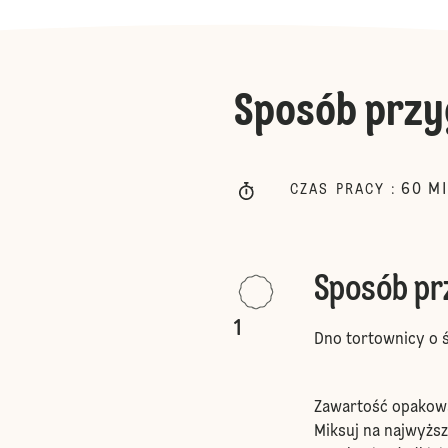
Sposób przy
60
M
CZAS PRACY
:
Sposób p
1
Dno tortownicy o ś
Zawartość opakowan
Miksuj na najwyższ