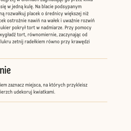
ozgrzej w dłoniach zagniatając go przez kilka
 się w jedną kulę. Na blacie podsypanym
ą rozwałkuj placek o średnicy większej niż
acek ostrożnie nawiń na wałek i uważnie rozwiń
y lukier pokrył tort w nadmiarze. Przy pomocy
 wygładź tort, równomiernie, zaczynając od
lukru zetnij radełkiem równo przy krawędzi
nie
em zaznacz miejsca, na których przykleisz
ierzch udekoruj kwiatkami.