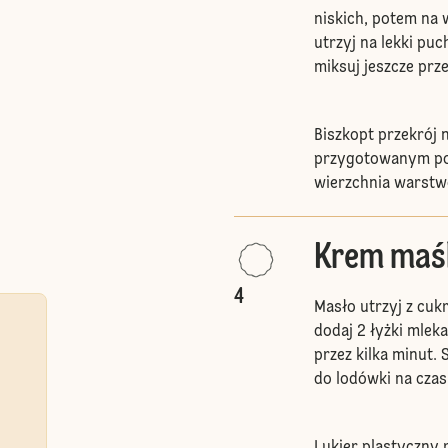
niskich, potem na 
utrzyj na lekki puc
miksuj jeszcze prze
Biszkopt przekrój 
przygotowanym pon
wierzchnia warstw
Krem maś
4
Masło utrzyj z cu
dodaj 2 łyżki mleka
przez kilka minut. 
do lodówki na czas