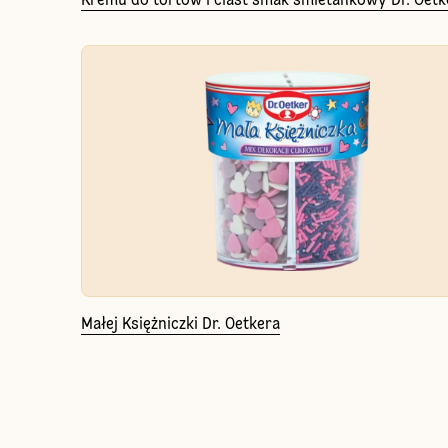
Kremu do tortów i ciast smak śmietankowy Dr. Oetk
Małej Księżniczki Dr. Oetkera