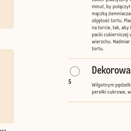
Lukier plastyczny r
minut, by połączył
mączką ziemniaczan
objętość tortu. Pl
na torcie, tak, ab
packi cukierniczej
wierzchu. Nadmiar 
tortu.
Dekorowa
5
Wilgotnym pędzelki
perełki cukrowe, w