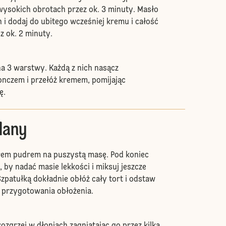
wysokich obrotach przez ok. 3 minuty. Masło
h i dodaj do ubitego wcześniej kremu i całość
z ok. 2 minuty.
na 3 warstwy. Każdą z nich nasącz
czem i przełóż kremem, pomijając
ę.
lany
krem pudrem na puszystą masę. Pod koniec
, by nadać masie lekkości i miksuj jeszcze
Szpatułką dokładnie obłóż cały tort i odstaw
 przygotowania obłożenia.