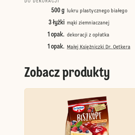
DO DEKORACJI
500 g
lukru plastycznego białego
3 łyżki
mąki ziemniaczanej
1 opak.
dekoracji z opłatka
1 opak.
Małej Księżniczki Dr. Oetkera
Zobacz produkty