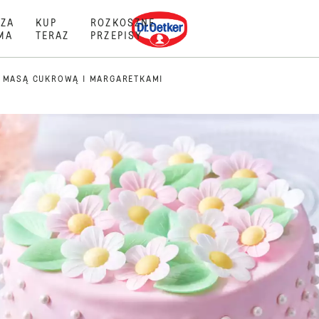
Dr. Oetker
ZA
KUP
ROZKOSZNE
MA
TERAZ
PRZEPISY
Z MASĄ CUKROWĄ I MARGARETKAMI