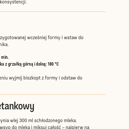
 konsystencji.
rzygotowanej wcześniej formy i wstaw do
nika.
5 min.
a z grzałką górną i dolną
:
180 °C
eniu wyjmij biszkopt z formy i odstaw do
etankowy
ynia wlej 300 ml schłodzonego mleka.
wsyp do mleka i miksuj całość – najpierw na