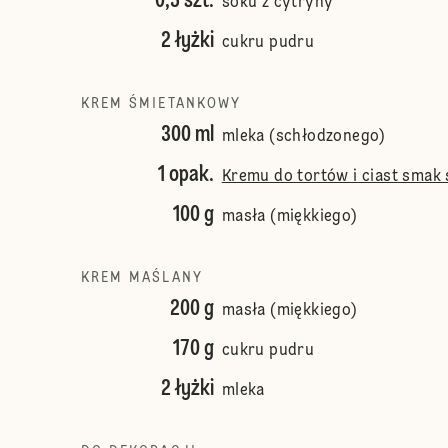
0,5 szt.
soku z cytryny
2 łyżki
cukru pudru
KREM ŚMIETANKOWY
300 ml
mleka (schłodzonego)
1 opak.
Kremu do tortów i ciast smak
100 g
masła (miękkiego)
KREM MAŚLANY
200 g
masła (miękkiego)
170 g
cukru pudru
2 łyżki
mleka