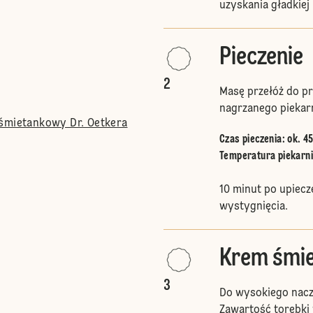
uzyskania gładkiej
Pieczenie
2
Masę przełóż do p
nagrzanego piekar
 śmietankowy Dr. Oetkera
Czas pieczenia: ok. 4
Temperatura piekarnik
10 minut po upiecz
wystygnięcia.
Krem śmi
3
Do wysokiego nacz
Zawartość torebki 