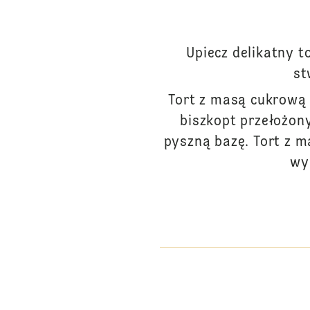
Upiecz delikatny t
st
Tort z masą cukrową 
biszkopt przełożo
pyszną bazę. Tort z 
wy