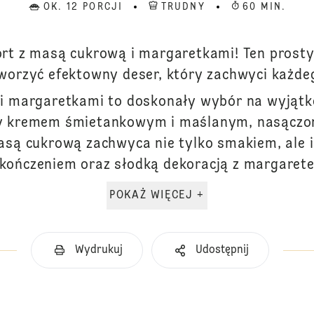
OK. 12 PORCJI
TRUDNY
60 MIN.
ort z masą cukrową i margaretkami! Ten prosty
worzyć efektowny deser, który zachwyci każde
i margaretkami to doskonały wybór na wyjątk
ny kremem śmietankowym i maślanym, nasączo
masą cukrową zachwyca nie tylko smakiem, ale 
kończeniem oraz słodką dekoracją z margaretek
POKAŻ WIĘCEJ +
Wydrukuj
Udostępnij