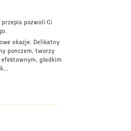
 przepis pozwoli Ci
go.
owe okazje. Delikatny
ny ponczem, tworzy
i efektownym, gładkim
...