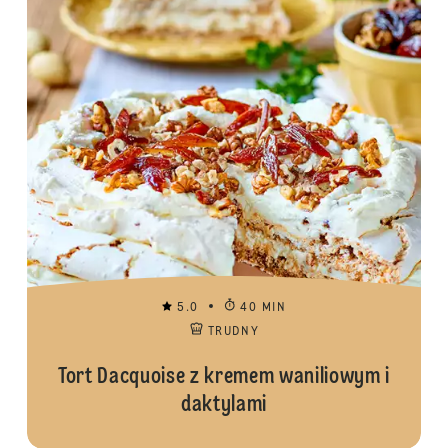
5.0
40 MIN
TRUDNY
Tort Dacquoise z kremem waniliowym i
daktylami