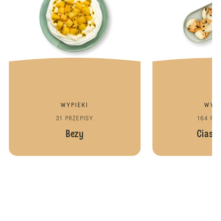
WYPIEKI
WYPI
31 PRZEPISY
164 PR
Bezy
Ciast