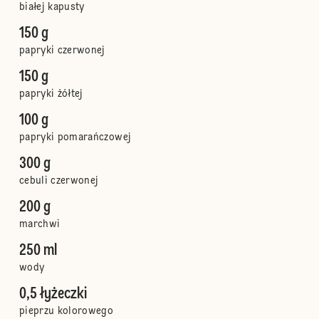
białej kapusty
150 g
papryki czerwonej
150 g
papryki żółtej
100 g
papryki pomarańczowej
300 g
cebuli czerwonej
200 g
marchwi
250 ml
wody
0,5 łyżeczki
pieprzu kolorowego