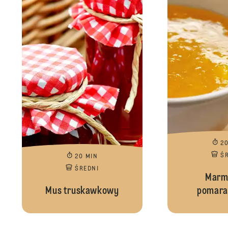
2
Ś
20 MIN
ŚREDNI
Marm
Mus truskawkowy
pomara