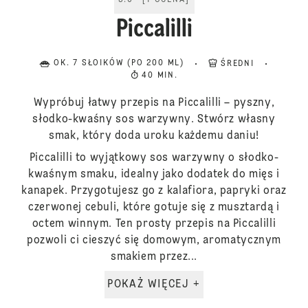
5.0
[
1
OCENA
]
Piccalilli
OK. 7 SŁOIKÓW (PO 200 ML)
ŚREDNI
40 MIN.
Wypróbuj łatwy przepis na Piccalilli – pyszny,
słodko-kwaśny sos warzywny. Stwórz własny
smak, który doda uroku każdemu daniu!
Piccalilli to wyjątkowy sos warzywny o słodko-
kwaśnym smaku, idealny jako dodatek do mięs i
kanapek. Przygotujesz go z kalafiora, papryki oraz
czerwonej cebuli, które gotuje się z musztardą i
octem winnym. Ten prosty przepis na Piccalilli
pozwoli ci cieszyć się domowym, aromatycznym
smakiem przez...
POKAŻ WIĘCEJ +