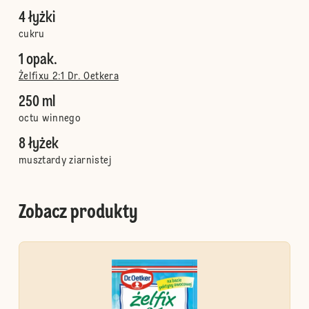
4 łyżki
cukru
1 opak.
Żelfixu 2:1 Dr. Oetkera
250 ml
octu winnego
8 łyżek
musztardy ziarnistej
Zobacz produkty