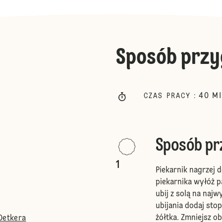
Sposób przy
40
M
CZAS PRACY
:
Sposób p
1
Piekarnik nagrzej 
piekarnika wyłóż pa
ubij z solą na naj
ubijania dodaj stop
żółtka. Zmniejsz ob
Oetkera