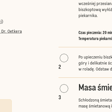
wcześniej przesian
biszkoptową wyłóż
piekarnika.
j)
Dr. Oetkera
Czas pieczenia: 20 mi
Temperatura piekarnik
Po upieczeniu bisz
góry i delikatnie ś
2
w roladę. Odstaw 
Masa śmi
3
Schłodzoną śmietan
masę śmietanową i 