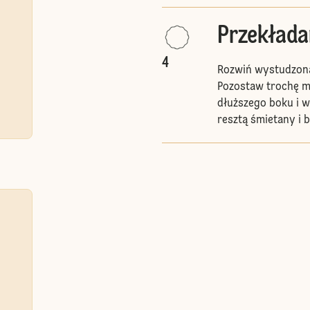
Przekłada
4
Rozwiń wystudzoną
Pozostaw trochę ma
dłuższego boku i 
resztą śmietany i