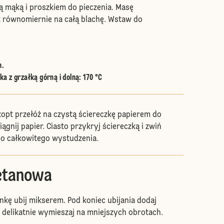
ą mąką i proszkiem do pieczenia. Masę
 równomiernie na całą blachę. Wstaw do
n.
a z grzałką górną i dolną
:
170 °C
kopt przełóż na czystą ściereczkę papierem do
ciągnij papier. Ciasto przykryj ściereczką i zwiń
do całkowitego wystudzenia.
etanowa
kę ubij mikserem. Pod koniec ubijania dodaj
delikatnie wymieszaj na mniejszych obrotach.