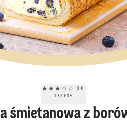
Current rating 3.0. Click to rate.
3.0
1
OCENA
da śmietanowa z boró