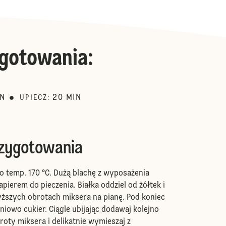
gotowania
:
IN
20
MIN
UPIECZ
:
rzygotowania
do temp. 170 °C. Dużą blachę z wyposażenia
pierem do pieczenia. Białka oddziel od żółtek i
wyższych obrotach miksera na pianę. Pod koniec
niowo cukier. Ciągle ubijając dodawaj kolejno
roty miksera i delikatnie wymieszaj z