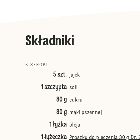
Składniki
BISZKOPT
5 szt.
jajek
1 szczypta
soli
80 g
cukru
80 g
mąki pszennej
1 łyżka
oleju
1 łyżeczka
Proszku do pieczenia 30 g Dr. 