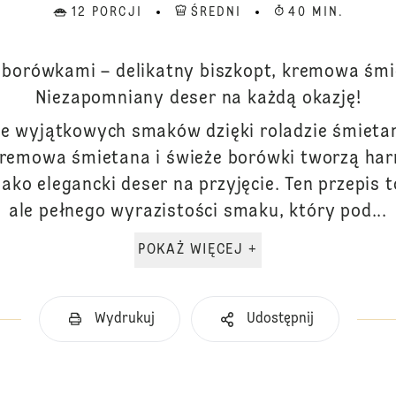
12 PORCJI
ŚREDNI
40 MIN.
borówkami – delikatny biszkopt, kremowa śmi
Niezapomniany deser na każdą okazję!
ie wyjątkowych smaków dzięki roladzie śmiet
kremowa śmietana i świeże borówki tworzą ha
 jako elegancki deser na przyjęcie. Ten przepis 
ale pełnego wyrazistości smaku, który pod...
POKAŻ WIĘCEJ +
Wydrukuj
Udostępnij