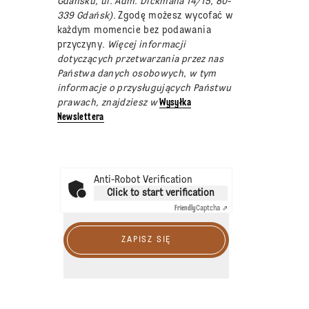
Gdańsku, ul. Adm. Dickmana 14/15, 80-
339 Gdańsk).
Zgodę możesz wycofać w
każdym momencie bez podawania
przyczyny
. Więcej informacji
dotyczących przetwarzania przez nas
Państwa danych osobowych, w tym
informacje o przysługujących Państwu
prawach, znajdziesz w
Wysyłka
Newslettera
Anti-Robot Verification
Click to start verification
Friendly
Captcha ⇗
ZAPISZ SIĘ