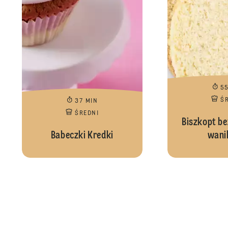
5
Ś
37 MIN
ŚREDNI
Biszkopt b
Babeczki Kredki
wani