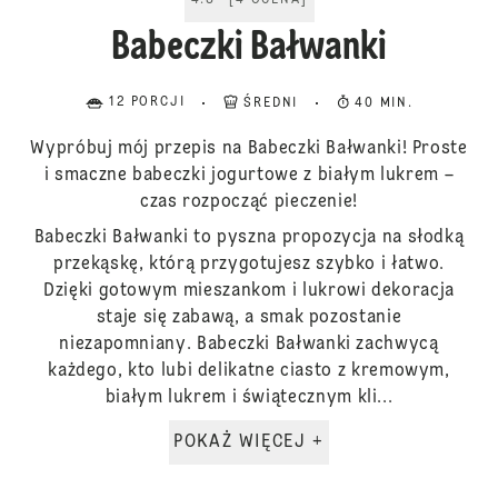
4.8
[
4
OCENA
]
Babeczki Bałwanki
12 PORCJI
ŚREDNI
40 MIN.
Wypróbuj mój przepis na Babeczki Bałwanki! Proste
i smaczne babeczki jogurtowe z białym lukrem –
czas rozpocząć pieczenie!
Babeczki Bałwanki to pyszna propozycja na słodką
przekąskę, którą przygotujesz szybko i łatwo.
Dzięki gotowym mieszankom i lukrowi dekoracja
staje się zabawą, a smak pozostanie
niezapomniany. Babeczki Bałwanki zachwycą
każdego, kto lubi delikatne ciasto z kremowym,
białym lukrem i świątecznym kli...
POKAŻ WIĘCEJ +