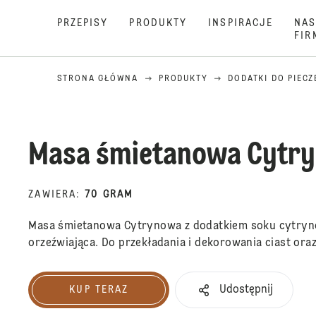
PRZEPISY
PRODUKTY
INSPIRACJE
NAS
FIR
STRONA GŁÓWNA
PRODUKTY
DODATKI DO PIECZ
Masa śmietanowa Cytr
ZAWIERA
:
70 GRAM
Masa śmietanowa Cytrynowa z dodatkiem soku cytryn
orzeźwiająca. Do przekładania i dekorowania ciast ora
Udostępnij
KUP TERAZ
Kup teraz