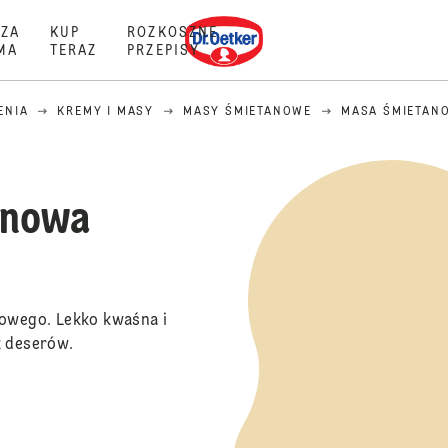
Dr. Oetker
ZA
KUP
ROZKOSZNE
MA
TERAZ
PRZEPISY
ENIA
KREMY I MASY
MASY ŚMIETANOWE
MASA ŚMIETAN
ynowa
owego. Lekko kwaśna i
z deserów.