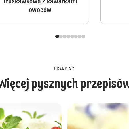
Truskawkowa z kawałkami
owoców
PRZEPISY
Więcej pysznych przepisó
Cytrynowa kostka bez pieczenia