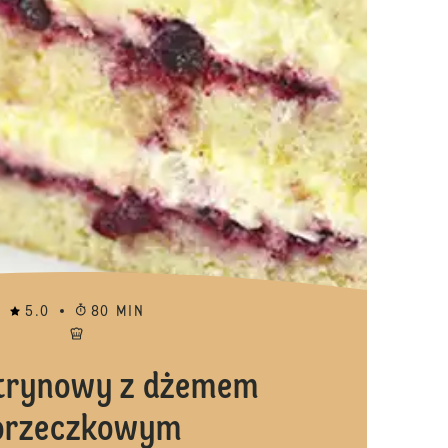
5.0
80 MIN
ytrynowy z dżemem
orzeczkowym