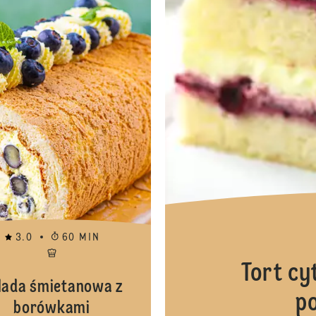
3.0
60 MIN
Tort c
lada śmietanowa z
p
borówkami