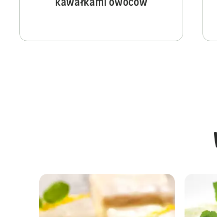
kawałkami owoców