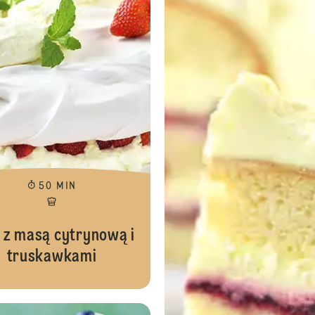
50 MIN
 z masą cytrynową i
truskawkami
Cytrynowy sernik z serków homog