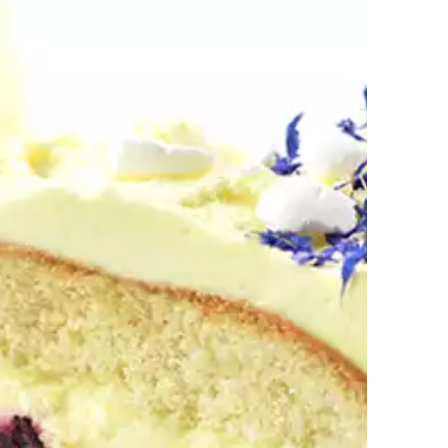
enizowanych
Rolada śmietanowa z borówkami