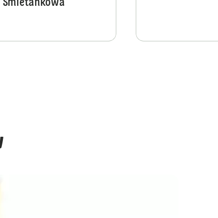
Śmietankowa
w
Beza z masą cytrynową i truskawkami