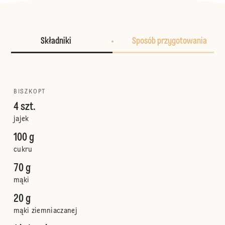
Składniki
Sposób przygotowania
BISZKOPT
4 szt.
jajek
100 g
cukru
70 g
mąki
20 g
mąki ziemniaczanej