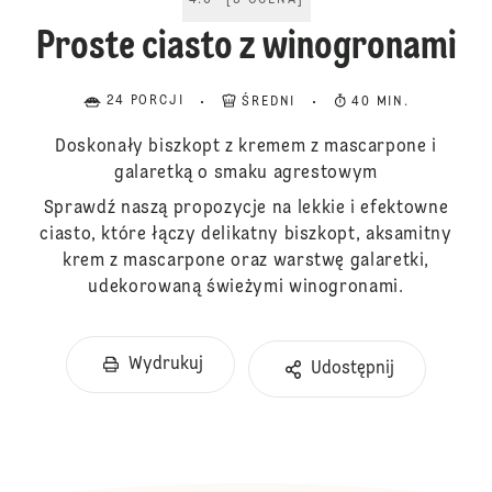
4.6
[
5
OCENA
]
Proste ciasto z winogronami
24 PORCJI
ŚREDNI
40 MIN.
Doskonały biszkopt z kremem z mascarpone i
galaretką o smaku agrestowym
Sprawdź naszą propozycje na lekkie i efektowne
ciasto, które łączy delikatny biszkopt, aksamitny
krem z mascarpone oraz warstwę galaretki,
udekorowaną świeżymi winogronami.
Wydrukuj
Udostępnij