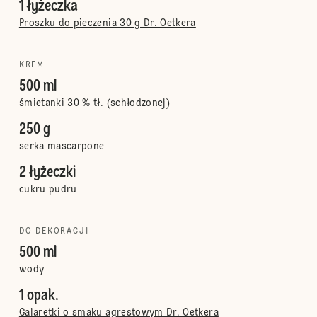
1 łyżeczka
Proszku do pieczenia 30 g Dr. Oetkera
KREM
500 ml
śmietanki 30 % tł. (schłodzonej)
250 g
serka mascarpone
2 łyżeczki
cukru pudru
DO DEKORACJI
500 ml
wody
1 opak.
Galaretki o smaku agrestowym Dr. Oetkera