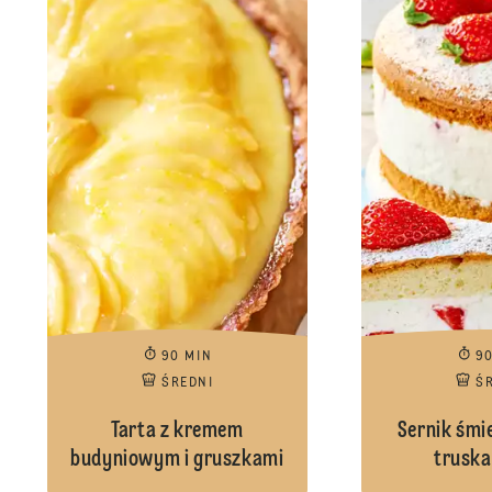
90 MIN
9
ŚREDNI
Ś
Tarta z kremem
Sernik śmi
budyniowym i gruszkami
trusk