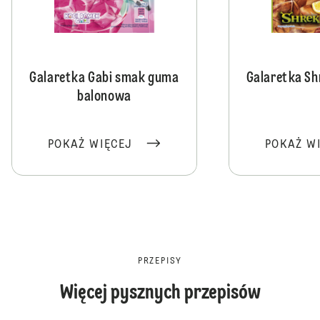
Galaretka Gabi smak guma
Galaretka Sh
balonowa
POKAŻ WIĘCEJ
POKAŻ W
PRZEPISY
Więcej pysznych przepisów