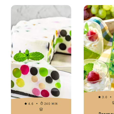
3.0
4.6
240 MIN