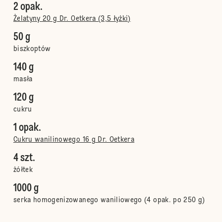
2 opak.
Żelatyny 20 g Dr. Oetkera (3,5 łyżki)
50 g
biszkoptów
140 g
masła
120 g
cukru
1 opak.
Cukru wanilinowego 16 g Dr. Oetkera
4 szt.
żółtek
1000 g
serka homogenizowanego waniliowego (4 opak. po 250 g)