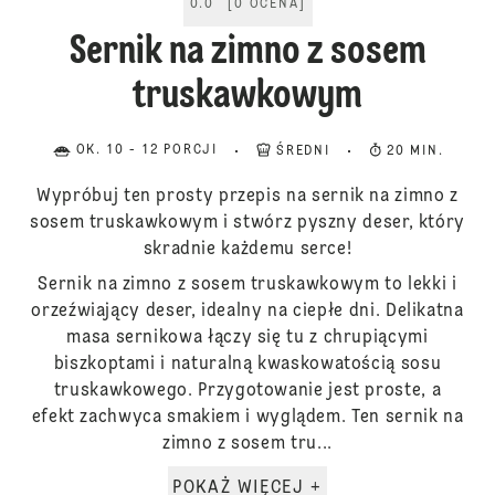
0.0
[
0
OCENA
]
Sernik na zimno z sosem
truskawkowym
OK. 10 - 12 PORCJI
ŚREDNI
20 MIN.
Wypróbuj ten prosty przepis na sernik na zimno z
sosem truskawkowym i stwórz pyszny deser, który
skradnie każdemu serce!
Sernik na zimno z sosem truskawkowym to lekki i
orzeźwiający deser, idealny na ciepłe dni. Delikatna
masa sernikowa łączy się tu z chrupiącymi
biszkoptami i naturalną kwaskowatością sosu
truskawkowego. Przygotowanie jest proste, a
efekt zachwyca smakiem i wyglądem. Ten sernik na
zimno z sosem tru...
POKAŻ WIĘCEJ +