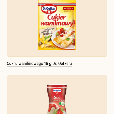
Cukru wanilinowego 16 g Dr. Oetkera