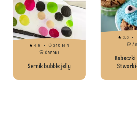
3.0
Ś
4.6
240 MIN
ŚREDNI
Babeczki 
Sernik bubble jelly
Stworki