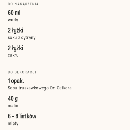
DO NASĄCZENIA
60 ml
wody
2 łyżki
soku z cytryny
2 łyżki
cukru
DO DEKORACJI
1 opak.
Sosu truskawkowego Dr. Oetkera
40 g
malin
6 - 8 listków
mięty