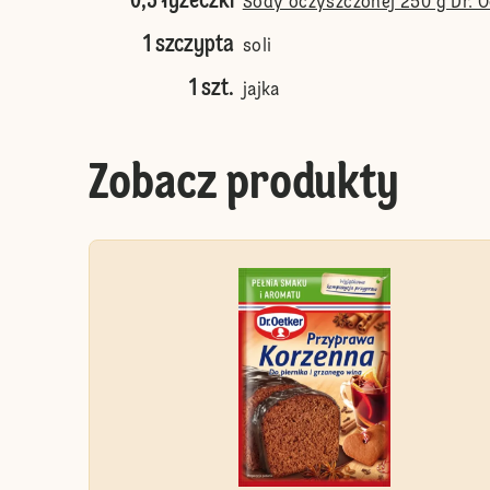
0,5 łyżeczki
Sody oczyszczonej 250 g Dr. O
1 szczypta
soli
1 szt.
jajka
Zobacz produkty