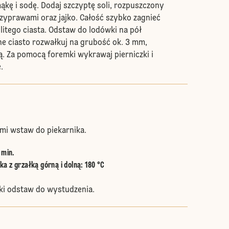
mąkę i sodę. Dodaj szczyptę soli, rozpuszczony
zyprawami oraz jajko. Całość szybko zagnieć
litego ciasta. Odstaw do lodówki na pół
e ciasto rozwałkuj na grubość ok. 3 mm,
. Za pomocą foremki wykrawaj pierniczki i
.
ami wstaw do piekarnika.
 min.
a z grzałką górną i dolną
:
180 °C
ki odstaw do wystudzenia.