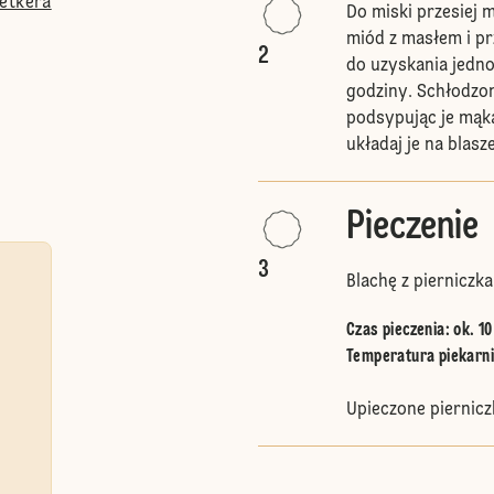
etkera
Do miski przesiej 
miód z masłem i pr
2
do uzyskania jedno
godziny. Schłodzon
podsypując je mąką
układaj je na blasze
Pieczenie
3
Blachę z pierniczk
Czas pieczenia: ok. 10
Temperatura piekarnik
Upieczone piernicz