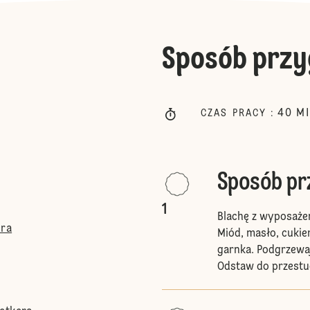
Sposób przy
40
M
CZAS PRACY
:
Sposób p
1
Blachę z wyposażen
era
Miód, masło, cukie
garnka. Podgrzewaj
Odstaw do przestu