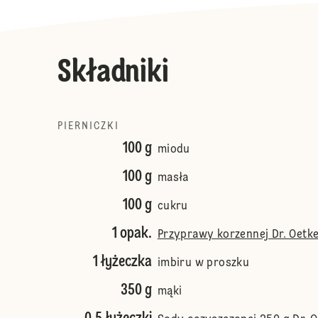
Składniki
PIERNICZKI
100 g
miodu
100 g
masła
100 g
cukru
1 opak.
Przyprawy korzennej Dr. Oetk
1 łyżeczka
imbiru w proszku
350 g
mąki