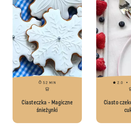
52 MIN
2.0
Ciasteczka - Magiczne
Ciasto czek
śnieżynki
cu