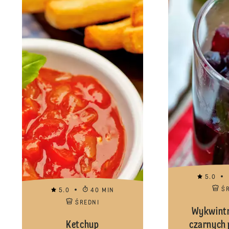
5.0
Ś
5.0
40 MIN
ŚREDNI
Wykwintn
Ketchup
czarnych 