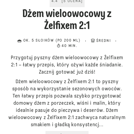
4.4
[
5
OCENA
]
Dżem wieloowocowy z
Żelfixem 2:1
OK. 5 SŁOIKÓW (PO 200 ML)
ŚREDNI
40 MIN.
Przygotuj pyszny dżem wieloowocowy z Żelfixem
2:1 – łatwy przepis, który ożywi każde śniadanie.
Zacznij gotować już dziś!
Dżem wieloowocowy z Żelfixem 2:1 to pyszny
sposób na wykorzystanie sezonowych owoców.
Ten łatwy przepis pozwala szybko przygotować
domowy dżem z porzeczek, wiśni i malin, który
idealnie pasuje do pieczywa i deserów. Dżem
wieloowocowy z Żelfixem 2:1 zachwyca naturalnym
smakiem i gładką konsystencj...