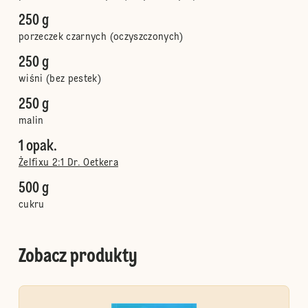
250 g
porzeczek czarnych (oczyszczonych)
250 g
wiśni (bez pestek)
250 g
malin
1 opak.
Żelfixu 2:1 Dr. Oetkera
500 g
cukru
Zobacz produkty