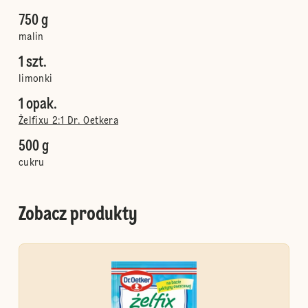
750 g
malin
1 szt.
limonki
1 opak.
Żelfixu 2:1 Dr. Oetkera
500 g
cukru
Zobacz produkty