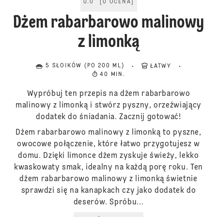
0.0
[
0
OCENA
]
Dżem rabarbarowo malinowy
z limonką
5 SŁOIKÓW (PO 200 ML)
ŁATWY
40 MIN.
Wypróbuj ten przepis na dżem rabarbarowo
malinowy z limonką i stwórz pyszny, orzeźwiający
dodatek do śniadania. Zacznij gotować!
Dżem rabarbarowo malinowy z limonką to pyszne,
owocowe połączenie, które łatwo przygotujesz w
domu. Dzięki limonce dżem zyskuje świeży, lekko
kwaskowaty smak, idealny na każdą porę roku. Ten
dżem rabarbarowo malinowy z limonką świetnie
sprawdzi się na kanapkach czy jako dodatek do
deserów. Spróbu...