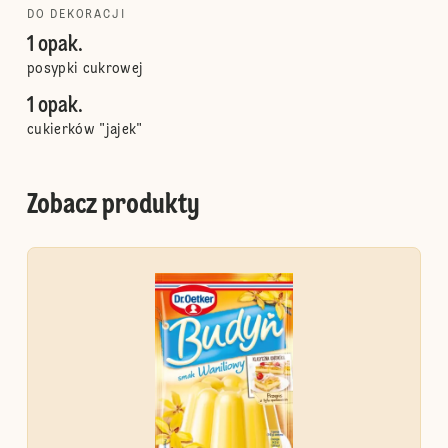
DO DEKORACJI
1 opak.
posypki cukrowej
1 opak.
cukierków "jajek"
Zobacz produkty