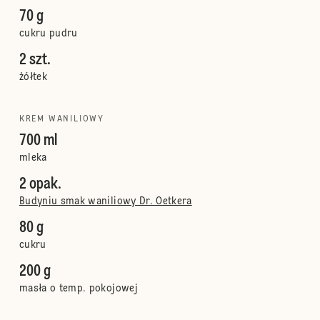
70 g
cukru pudru
2 szt.
żółtek
KREM WANILIOWY
700 ml
mleka
2 opak.
Budyniu smak waniliowy Dr. Oetkera
80 g
cukru
200 g
masła o temp. pokojowej