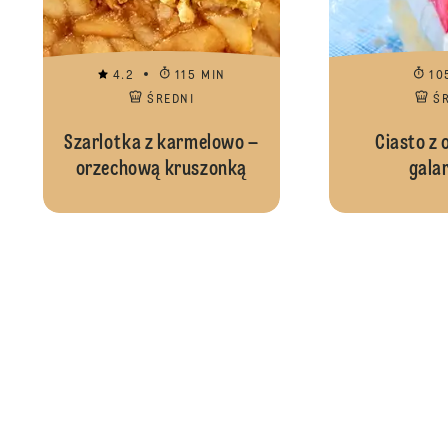
4.2
115 MIN
10
ŚREDNI
Ś
Szarlotka z karmelowo –
Ciasto z 
orzechową kruszonką
gala