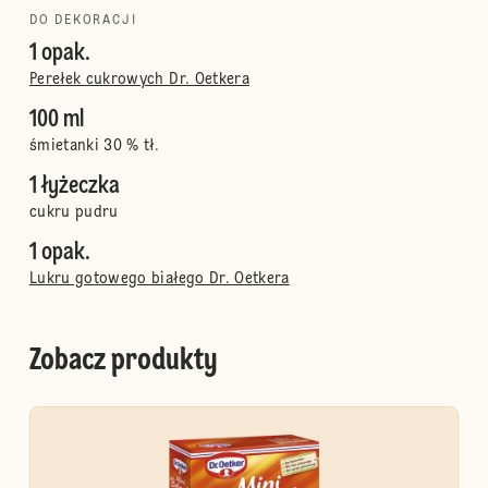
DO DEKORACJI
1 opak.
Perełek cukrowych Dr. Oetkera
100 ml
śmietanki 30 % tł.
1 łyżeczka
cukru pudru
1 opak.
Lukru gotowego białego Dr. Oetkera
Zobacz produkty