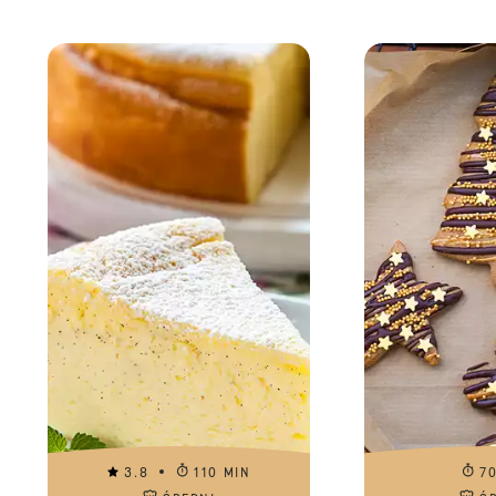
3.8
110 MIN
7