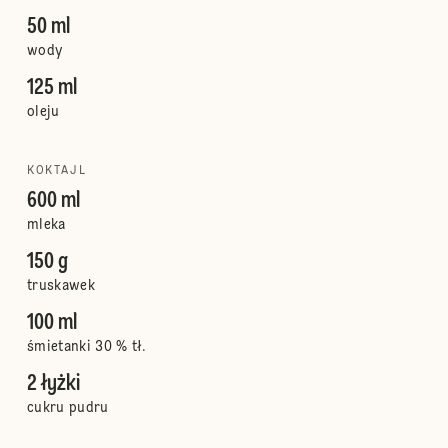
50 ml
wody
125 ml
oleju
KOKTAJL
600 ml
mleka
150 g
truskawek
100 ml
śmietanki 30 % tł.
2 łyżki
cukru pudru