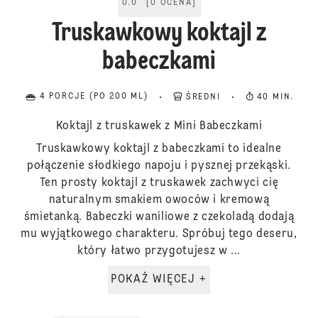
0.0
[
0
OCENA
]
Truskawkowy koktajl z
babeczkami
4 PORCJE (PO 200 ML)
ŚREDNI
40 MIN.
Koktajl z truskawek z Mini Babeczkami
Truskawkowy koktajl z babeczkami to idealne
połączenie słodkiego napoju i pysznej przekąski.
Ten prosty koktajl z truskawek zachwyci cię
naturalnym smakiem owoców i kremową
śmietanką. Babeczki waniliowe z czekoladą dodają
mu wyjątkowego charakteru. Spróbuj tego deseru,
który łatwo przygotujesz w ...
POKAŻ WIĘCEJ +