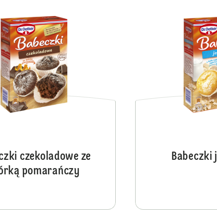
Babeczki Konfetti Koci Domek Gabi
czki czekoladowe ze
Babeczki 
órką pomarańczy