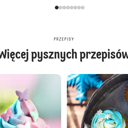
PRZEPISY
Więcej pysznych przepisó
Ciastowe Lollipopsy