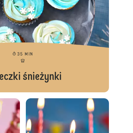
35 MIN
eczki śnieżynki
Mini babeczki jagodowe
Mini babeczki