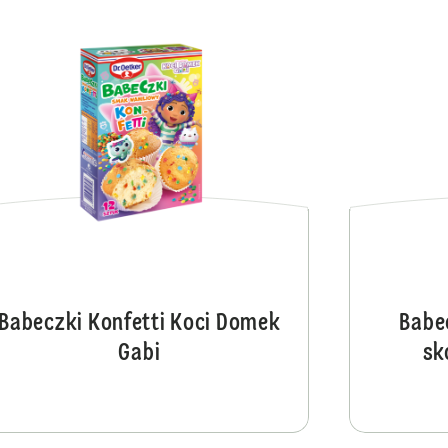
Babeczki Kopce Kreta
Babeczki Konfetti Koci Domek
Babe
Gabi
sk