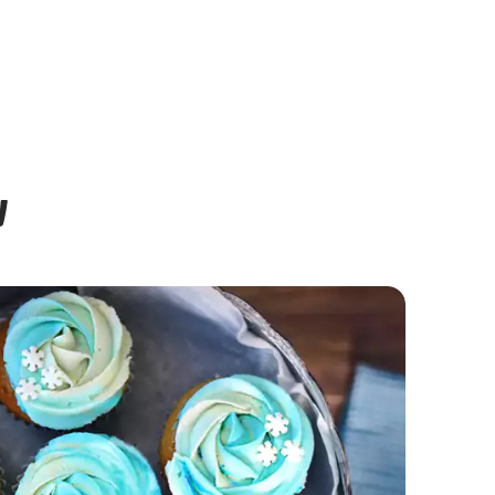
w
Mini babeczki motylki