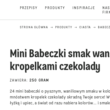
PRZEPISY
PRODUKTY
INSPIRACJE
NAS
FIR
STRONA GŁÓWNA
PRODUKTY
CIASTA
BABECZ
Mini Babeczki smak wan
kropelkami czekolady
ZAWIERA
:
250 GRAM
24 mini babeczki o pysznym, waniliowym smaku w kol
mnóstwem kropelek czekolady skradną Twoje serce! 
łyżką i upiec, a świat od razu nabiera kolorów… i smak