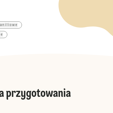
aniliowe
we
a przygotowania