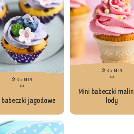
35 MIN
35 MIN
Mini babeczki mali
i babeczki jagodowe
lody
Mini babeczki waniliowe z neonami