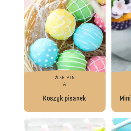
55 MIN
Koszyk pisanek
Min