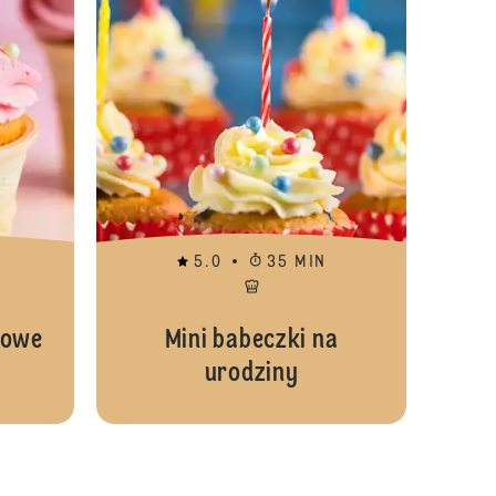
5.0
35 MIN
nowe
Mini babeczki na
urodziny
Mini babeczki waniliowe z różyczkami