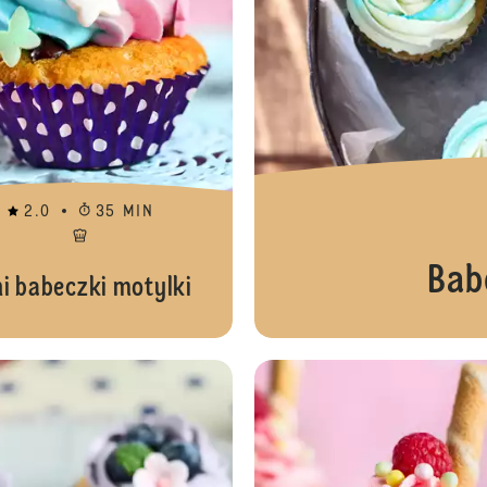
2.0
35 MIN
Bab
ni babeczki motylki
Koszyk pisanek