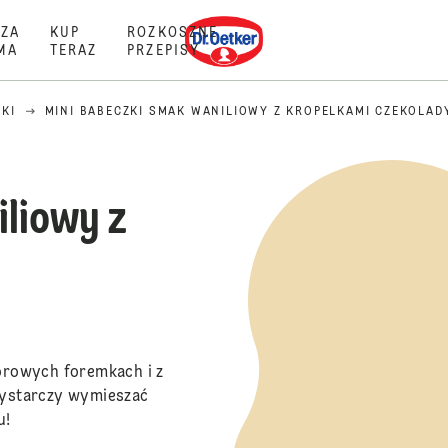
Dr. Oetker
ZA
KUP
ROZKOSZNE
MA
TERAZ
PRZEPISY
KI
MINI BABECZKI SMAK WANILIOWY Z KROPELKAMI CZEKOLAD
iliowy z
orowych foremkach i z
Wystarczy wymieszać
u!