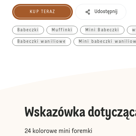
Udostępnij
KUP TERAZ
Kup teraz
Babeczki
Muffinki
Mini Babeczki
w
Babeczki waniliowe
Mini babeczki wanilio
Wskazówka dotycząc
24 kolorowe mini foremki