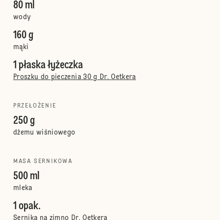
80 ml
wody
160 g
mąki
1 płaska łyżeczka
Proszku do pieczenia 30 g Dr. Oetkera
PRZEŁOŻENIE
250 g
dżemu wiśniowego
MASA SERNIKOWA
500 ml
mleka
1 opak.
Sernika na zimno Dr. Oetkera