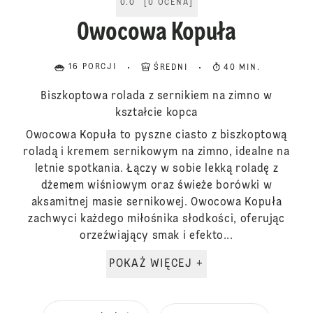
0.0
[
0
OCENA
]
Owocowa Kopuła
16 PORCJI
ŚREDNI
40 MIN.
Biszkoptowa rolada z sernikiem na zimno w
kształcie kopca
Owocowa Kopuła to pyszne ciasto z biszkoptową
roladą i kremem sernikowym na zimno, idealne na
letnie spotkania. Łączy w sobie lekką roladę z
dżemem wiśniowym oraz świeże borówki w
aksamitnej masie sernikowej. Owocowa Kopuła
zachwyci każdego miłośnika słodkości, oferując
orzeźwiający smak i efekto...
POKAŻ WIĘCEJ +