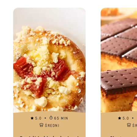
5.0
65 MIN
5.0
ŚREDNI
Ś