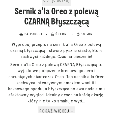
0.0
[
0
OCENA
]
Sernik a’la Oreo z polewą
CZARNĄ Błyszczącą
24 PORCJI
ŚREDNI
60 MIN.
Wypróbuj przepis na sernik a’la Oreo z polewą
czarną błyszczącą i stwórz pyszne ciasto, które
zachwyci każdego. Czas na pieczenie!
Sernik a’la Oreo z polewą CZARNĄ Błyszczącą to
wyjątkowe połączenie kremowego sera i
chrupiących ciasteczek Oreo. Ten sernik a’la Oreo
zachwyca intensywnym smakiem wanilii i
kakaowego spodu, a błyszcząca polewa nadaje mu
efektowny wygląd. Idealny deser na każdą okazję,
który nie tylko smakuje wyś...
POKAŻ WIĘCEJ +