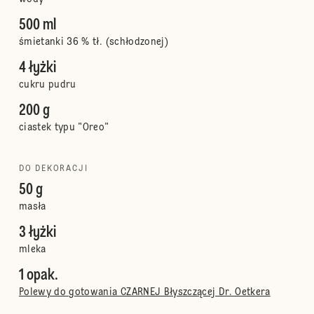
500 ml
śmietanki 36 % tł. (schłodzonej)
4 łyżki
cukru pudru
200 g
ciastek typu "Oreo"
DO DEKORACJI
50 g
masła
3 łyżki
mleka
1 opak.
Polewy do gotowania CZARNEJ Błyszczącej Dr. Oetkera