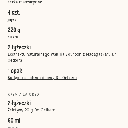
serka mascarpone
4 szt.
jajek
220 g
cukru
2 łyżeczki
Ekstraktu naturalnego Wanilia Bourbon z Madagaskaru Dr.
Oetkera
1 opak.
Budyniu smak waniliowy Dr. Oetkera
KREM A’LA OREO
2 łyżeczki
Żelatyny 20 g Dr. Oetkera
60 ml
wody