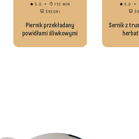
5.0
110 MIN
5.0
ŚREDNI
Ś
Piernik przekładany
Sernik z tr
powidłami śliwkowymi
herbat