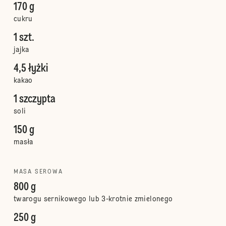
170 g
cukru
1 szt.
jajka
4,5 łyżki
kakao
1 szczypta
soli
150 g
masła
MASA SEROWA
800 g
twarogu sernikowego lub 3-krotnie zmielonego
250 g