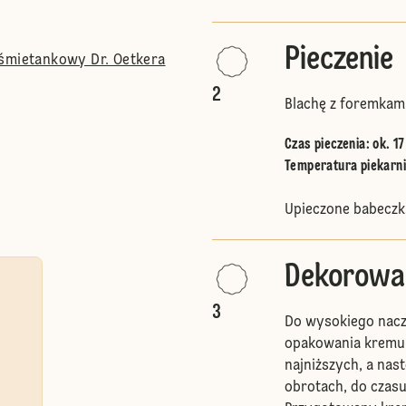
Pieczenie
 śmietankowy Dr. Oetkera
2
Blachę z foremkami
Czas pieczenia: ok. 17
Temperatura piekarnik
Upieczone babeczk
Dekorowa
3
Do wysokiego nacz
opakowania kremu 
najniższych, a nas
obrotach, do czasu