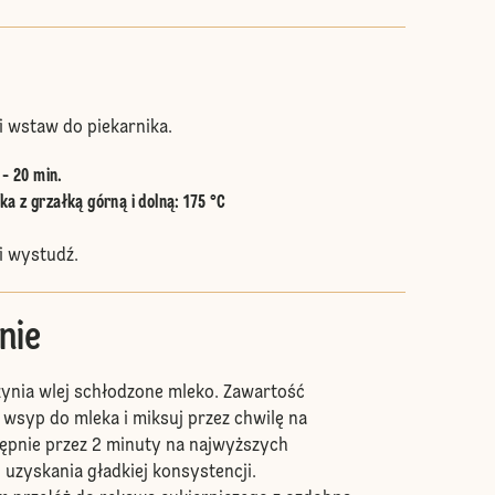
 wstaw do piekarnika.
 - 20 min.
a z grzałką górną i dolną
:
175 °C
i wystudź.
nie
ynia wlej schłodzone mleko. Zawartość
wsyp do mleka i miksuj przez chwilę na
tępnie przez 2 minuty na najwyższych
 uzyskania gładkiej konsystencji.