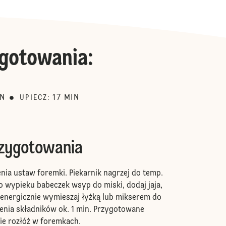
gotowania
:
IN
17
MIN
UPIECZ
:
rzygotowania
enia ustaw foremki. Piekarnik nagrzej do temp.
o wypieku babeczek wsyp do miski, dodaj jaja,
ć energicznie wymieszaj łyżką lub mikserem do
enia składników ok. 1 min. Przygotowane
ie rozłóż w foremkach.