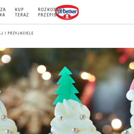
Dr. Oetker
ZA
KUP
ROZKOSZNE
MA
TERAZ
PRZEPISY
J I PRZYJACIELE