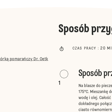
Sposób przy
20
M
CZAS PRACY
:
órką pomarańczy Dr. Oetk
Sposób p
1
Na blasze do piecz
175°C. Mieszankę d
wodę i olej. Całoś
dokładnego połącz
ciasto równomiern