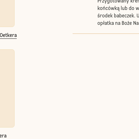
Przygotowany krem
końcówką lub do w
środek babeczek. U
opłatka na Boże Na
 Oetkera
era