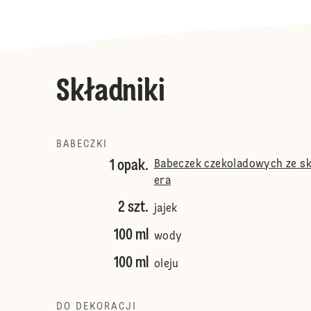
Składniki
BABECZKI
1 opak.
Babeczek czekoladowych ze sk
era
2 szt.
jajek
100 ml
wody
100 ml
oleju
DO DEKORACJI