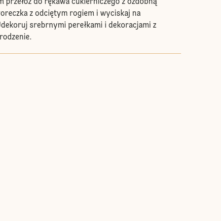
 przełóż do rękawa cukierniczego z ozdobną
oreczka z odciętym rogiem i wyciskaj na
dekoruj srebrnymi perełkami i dekoracjami z
rodzenie.