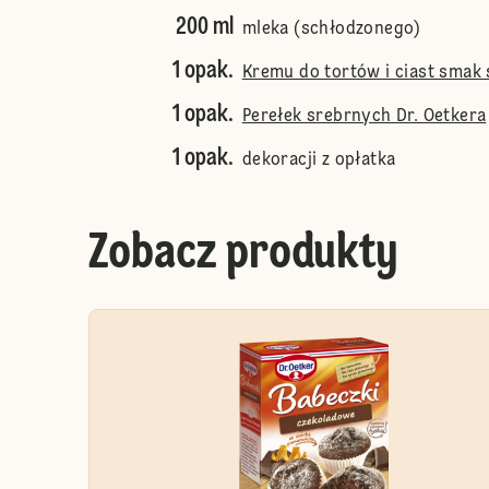
200 ml
mleka (schłodzonego)
1 opak.
Kremu do tortów i ciast smak
1 opak.
Perełek srebrnych Dr. Oetkera
1 opak.
dekoracji z opłatka
Zobacz produkty