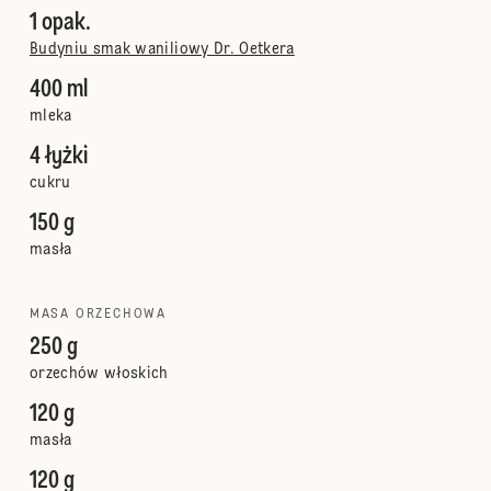
1 opak.
Budyniu smak waniliowy Dr. Oetkera
400 ml
mleka
4 łyżki
cukru
150 g
masła
MASA ORZECHOWA
250 g
orzechów włoskich
120 g
masła
120 g