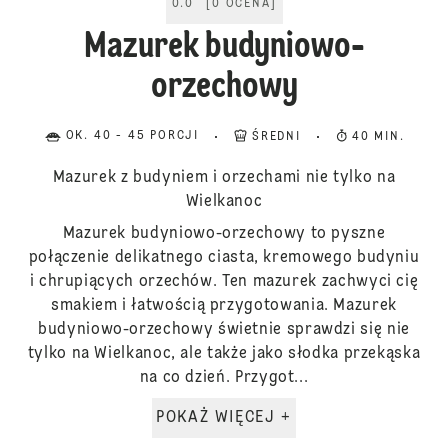
0.0
[
0
OCENA
]
Mazurek budyniowo-
orzechowy
OK. 40 - 45 PORCJI
ŚREDNI
40 MIN.
Mazurek z budyniem i orzechami nie tylko na
Wielkanoc
Mazurek budyniowo-orzechowy to pyszne
połączenie delikatnego ciasta, kremowego budyniu
i chrupiących orzechów. Ten mazurek zachwyci cię
smakiem i łatwością przygotowania. Mazurek
budyniowo-orzechowy świetnie sprawdzi się nie
tylko na Wielkanoc, ale także jako słodka przekąska
na co dzień. Przygot...
POKAŻ WIĘCEJ +