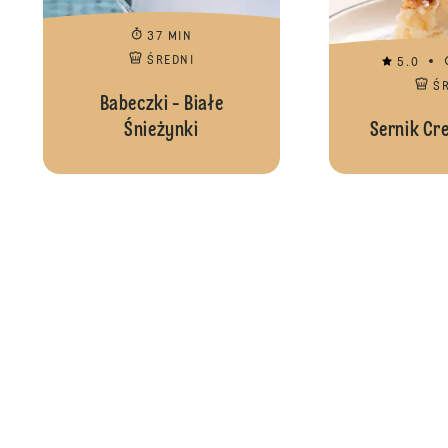
37 MIN
ŚREDNI
5.0
Ś
Babeczki - Białe
Śnieżynki
Sernik Cr