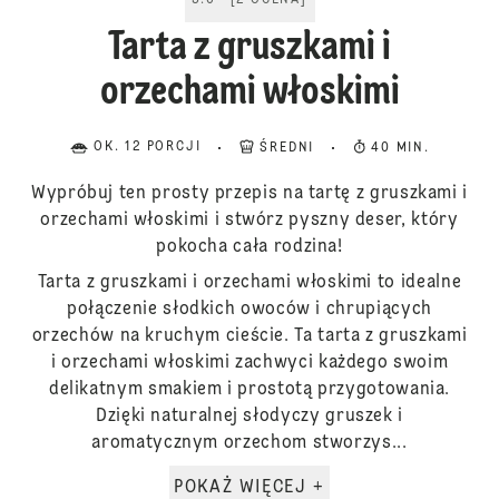
5.0
[
2
OCENA
]
Tarta z gruszkami i
orzechami włoskimi
OK. 12 PORCJI
ŚREDNI
40 MIN.
Wypróbuj ten prosty przepis na tartę z gruszkami i
orzechami włoskimi i stwórz pyszny deser, który
pokocha cała rodzina!
Tarta z gruszkami i orzechami włoskimi to idealne
połączenie słodkich owoców i chrupiących
orzechów na kruchym cieście. Ta tarta z gruszkami
i orzechami włoskimi zachwyci każdego swoim
delikatnym smakiem i prostotą przygotowania.
Dzięki naturalnej słodyczy gruszek i
aromatycznym orzechom stworzys...
POKAŻ WIĘCEJ +