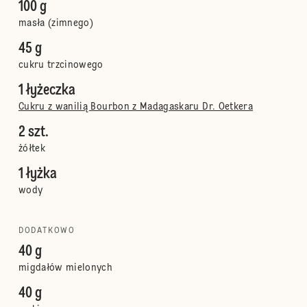
100 g
masła (zimnego)
45 g
cukru trzcinowego
1 łyżeczka
Cukru z wanilią Bourbon z Madagaskaru Dr. Oetkera
2 szt.
żółtek
1 łyżka
wody
DODATKOWO
40 g
migdałów mielonych
40 g