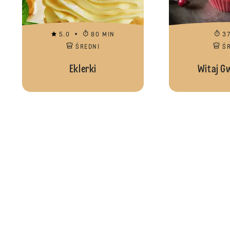
5.0
80 MIN
3
ŚREDNI
Ś
Eklerki
Witaj G