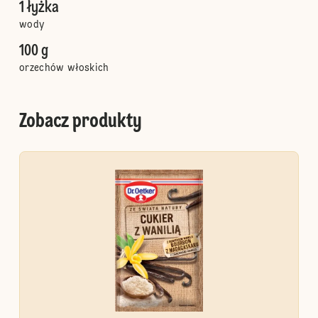
1 łyżka
wody
100 g
orzechów włoskich
Zobacz produkty