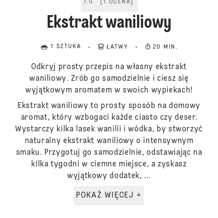
1.0
[
1
OCENA
]
Ekstrakt waniliowy
1 SZTUKA
ŁATWY
20 MIN.
Odkryj prosty przepis na własny ekstrakt
waniliowy. Zrób go samodzielnie i ciesz się
wyjątkowym aromatem w swoich wypiekach!
Ekstrakt waniliowy to prosty sposób na domowy
aromat, który wzbogaci każde ciasto czy deser.
Wystarczy kilka lasek wanilii i wódka, by stworzyć
naturalny ekstrakt waniliowy o intensywnym
smaku. Przygotuj go samodzielnie, odstawiając na
kilka tygodni w ciemne miejsce, a zyskasz
wyjątkowy dodatek, ...
POKAŻ WIĘCEJ +