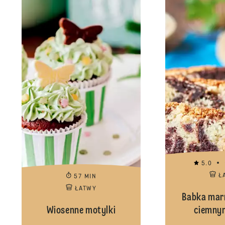
5.0
Ł
57 MIN
ŁATWY
Babka mar
Wiosenne motylki
ciemny