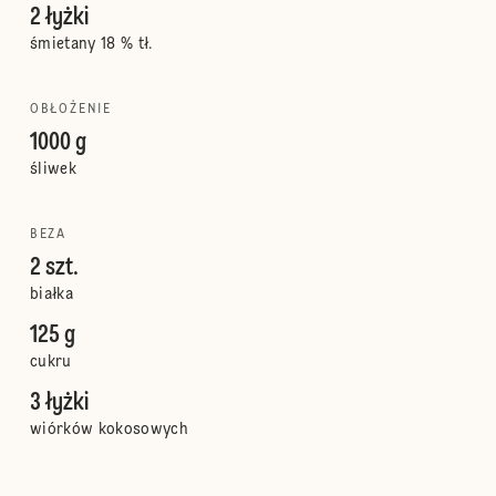
2 łyżki
śmietany 18 % tł.
OBŁOŻENIE
1000 g
śliwek
BEZA
2 szt.
białka
125 g
cukru
3 łyżki
wiórków kokosowych