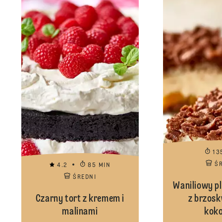
13
Ś
4.2
85 MIN
ŚREDNI
Waniliowy p
Czarny tort z kremem i
z brzosk
malinami
kok