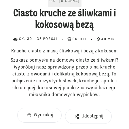
0.0
[
0
OCENA
]
Ciasto kruche ze śliwkami i
kokosową bezą
OK. 30 - 35 PORCJI
ŚREDNI
40 MIN.
Kruche ciasto z masą śliwkową i bezą z kokosem
Szukasz pomysłu na domowe ciasto ze śliwkami?
Wypróbuj nasz sprawdzony przepis na kruche
ciasto z owocami i delikatną kokosową bezą. To
połączenie soczystych śliwek, kruchego spodu i
chrupiącej, kokosowej pianki zachwyci każdego
miłośnika domowych wypieków.
Wydrukuj
Udostępnij