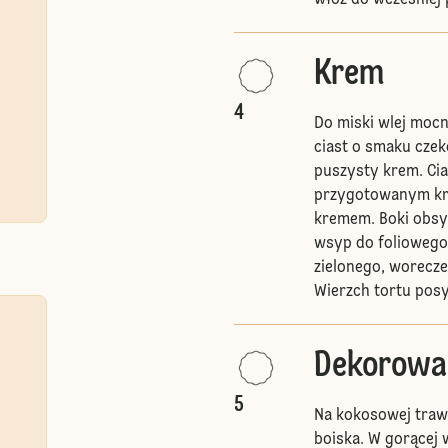
włóż do wcześniej 
Krem
4
Do miski wlej moc
ciast o smaku czek
puszysty krem. Cia
przygotowanym kre
kremem. Boki obsy
wsyp do foliowego
zielonego, woreczek
Wierzch tortu pos
Dekorowa
5
Na kokosowej traw
boiska. W gorącej