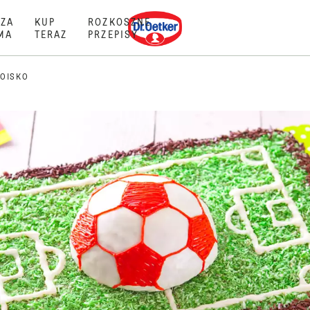
Dr. Oetker
ZA
KUP
ROZKOSZNE
MA
TERAZ
PRZEPISY
BOISKO