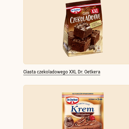
Ciasta czekoladowego XXL Dr. Oetkera