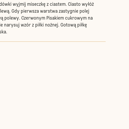
lodówki wyjmij miseczkę z ciastem. Ciasto wyłóż
polewą. Gdy pierwsza warstwa zastygnie polej
wą polewy. Czerwonym Pisakiem cukrowym na
e narysuj wzór z piłki nożnej. Gotową piłkę
ska.