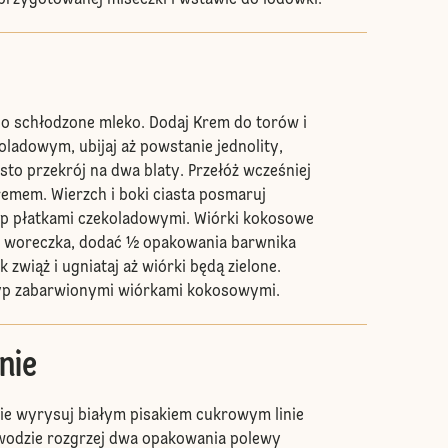
przygotowanej miseczki i wstawić do lodówki.
no schłodzone mleko. Dodaj Krem do torów i
oladowym, ubijaj aż powstanie jednolity,
sto przekrój na dwa blaty. Przełóż wcześniej
mem. Wierzch i boki ciasta posmaruj
p płatkami czekoladowymi. Wiórki kokosowe
 woreczka, dodać ½ opakowania barwnika
 zwiąż i ugniataj aż wiórki będą zielone.
yp zabarwionymi wiórkami kokosowymi.
nie
ie wyrysuj białym pisakiem cukrowym linie
 wodzie rozgrzej dwa opakowania polewy