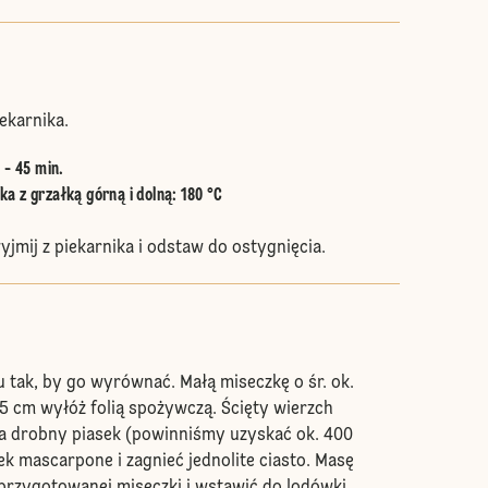
ekarnika.
 - 45 min.
a z grzałką górną i dolną
:
180 °C
yjmij z piekarnika i odstaw do ostygnięcia.
tu tak, by go wyrównać. Małą miseczkę o śr. ok.
 5 cm wyłóż folią spożywczą. Ścięty wierzch
a drobny piasek (powinniśmy uzyskać ok. 400
rek mascarpone i zagnieć jednolite ciasto. Masę