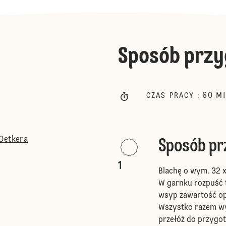
Sposób przy
60
M
CZAS PRACY
:
 Oetkera
Sposób p
1
Blachę o wym. 32 
W garnku rozpuść t
wsyp zawartość opa
Wszystko razem wy
przełóż do przygot