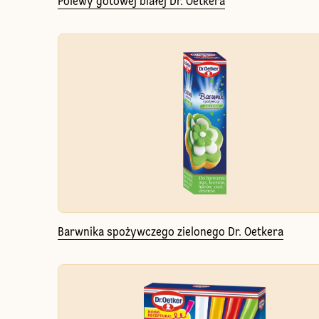
Polewy gotowej białej Dr. Oetkera
Barwnika spożywczego zielonego Dr. Oetkera