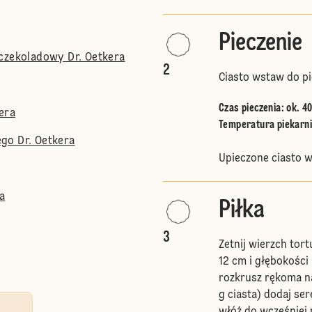
Pieczenie
 czekoladowy Dr. Oetkera
2
Ciasto wstaw do pi
Czas pieczenia: ok. 40
era
Temperatura piekarnik
go Dr. Oetkera
Upieczone ciasto w
a
Piłka
3
Zetnij wierzch tor
12 cm i głębokości
rozkrusz rękoma n
g ciasta) dodaj se