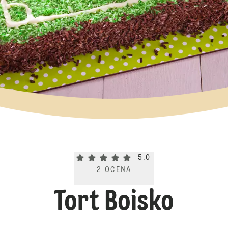
Current rating 5.0. Click to rate.
5.0
2
OCENA
Tort Boisko