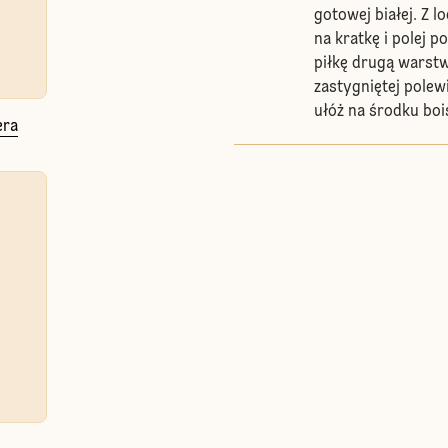
gotowej białej. Z 
na kratkę i polej 
piłkę drugą warst
zastygniętej polewi
ułóż na środku boi
era