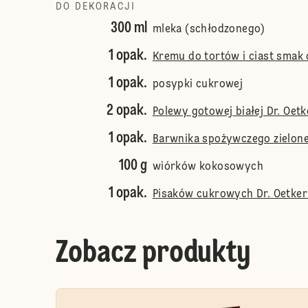
DO DEKORACJI
300 ml
mleka (schłodzonego)
1 opak.
Kremu do tortów i ciast smak
1 opak.
posypki cukrowej
2 opak.
Polewy gotowej białej Dr. Oetk
1 opak.
Barwnika spożywczego zielone
100 g
wiórków kokosowych
1 opak.
Pisaków cukrowych Dr. Oetker
Zobacz produkty