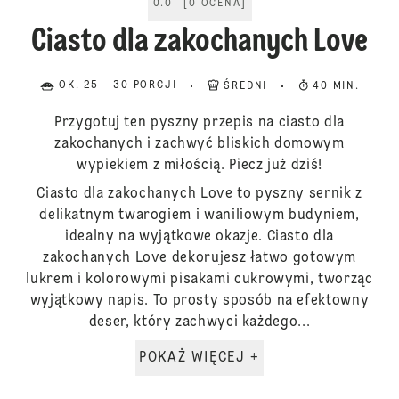
0.0
[
0
OCENA
]
Ciasto dla zakochanych Love
OK. 25 - 30 PORCJI
ŚREDNI
40 MIN.
Przygotuj ten pyszny przepis na ciasto dla
zakochanych i zachwyć bliskich domowym
wypiekiem z miłością. Piecz już dziś!
Ciasto dla zakochanych Love to pyszny sernik z
delikatnym twarogiem i waniliowym budyniem,
idealny na wyjątkowe okazje. Ciasto dla
zakochanych Love dekorujesz łatwo gotowym
lukrem i kolorowymi pisakami cukrowymi, tworząc
wyjątkowy napis. To prosty sposób na efektowny
deser, który zachwyci każdego...
POKAŻ WIĘCEJ +