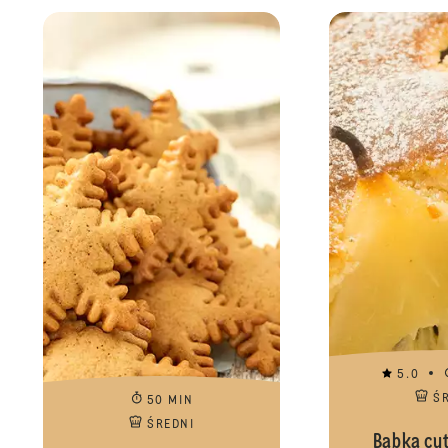
5.0
Ś
50 MIN
ŚREDNI
Babka cy