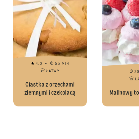
4.0
55 MIN
ŁATWY
2
Ł
Ciastka z orzechami
ziemnymi i czekoladą
Malinowy to