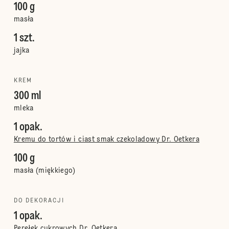
100 g
masła
1 szt.
jajka
KREM
300 ml
mleka
1 opak.
Kremu do tortów i ciast smak czekoladowy Dr. Oetkera
100 g
masła (miękkiego)
DO DEKORACJI
1 opak.
Perełek cukrowych Dr. Oetkera