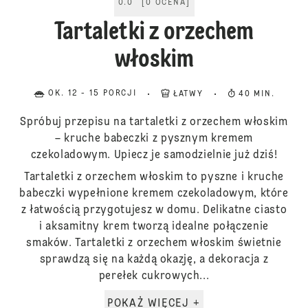
0.0
[
0
OCENA
]
Tartaletki z orzechem
włoskim
OK. 12 - 15 PORCJI
ŁATWY
40 MIN.
Spróbuj przepisu na tartaletki z orzechem włoskim
– kruche babeczki z pysznym kremem
czekoladowym. Upiecz je samodzielnie już dziś!
Tartaletki z orzechem włoskim to pyszne i kruche
babeczki wypełnione kremem czekoladowym, które
z łatwością przygotujesz w domu. Delikatne ciasto
i aksamitny krem tworzą idealne połączenie
smaków. Tartaletki z orzechem włoskim świetnie
sprawdzą się na każdą okazję, a dekoracja z
perełek cukrowych...
POKAŻ WIĘCEJ +