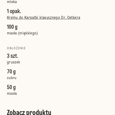
mleka
1 opak.
Kremu do Karpatki klasycznego Dr. Oetkera
100 g
masła (miękkiego)
OBŁOŻENIE
3 szt.
gruszek
70 g
cukru
50 g
masła
Zobacz produkty