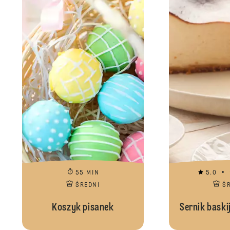
55 MIN
5.0
ŚREDNI
Ś
Koszyk pisanek
Sernik baskij