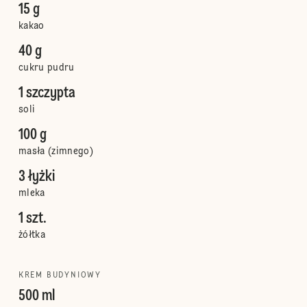
15 g
kakao
40 g
cukru pudru
1 szczypta
soli
100 g
masła (zimnego)
3 łyżki
mleka
1 szt.
żółtka
KREM BUDYNIOWY
500 ml