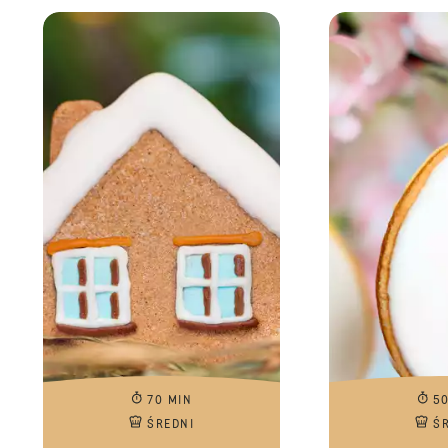
70 MIN
5
ŚREDNI
Ś