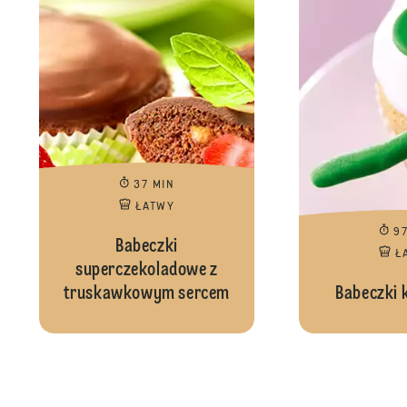
37 MIN
ŁATWY
9
Babeczki
Ł
superczekoladowe z
truskawkowym sercem
Babeczki 