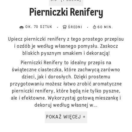
5.0
[
1
OCENA
]
Pierniczki Renifery
OK. 70 SZTUK
ŚREDNI
60 MIN.
Upiecz pierniczki renifery z tego prostego przepisu
i ozdób je według własnego pomysłu. Zaskocz
bliskich pysznym smakiem i dekoracją!
Pierniczki Renifery to idealny przepis na
świąteczne ciasteczka, które zachwycą zarówno
dzieci, jak i dorosłych. Dzięki prostemu
przygotowaniu możesz łatwo zrobić aromatyczne
pierniczki renifery, które będą nie tylko pyszne,
ale i efektowne. Wykorzystaj gotową mieszankę i
dekoruj według własnej w...
POKAŻ WIĘCEJ +