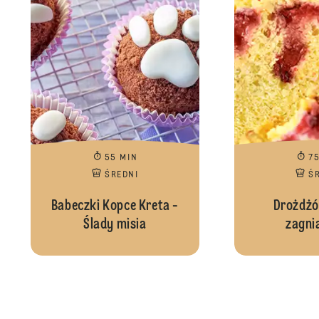
55 MIN
7
ŚREDNI
Ś
Babeczki Kopce Kreta -
Drożdżó
Ślady misia
zagni