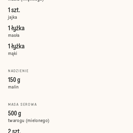
1 szt.
jajka
1 łyżka
masła
1 łyżka
mąki
NADZIENIE
150 g
malin
MASA SEROWA
500 g
twarogu (mielonego)
2 szt.