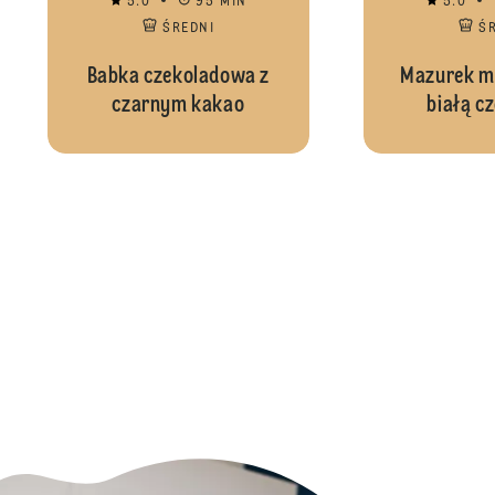
5.0
95 MIN
5.0
ŚREDNI
Ś
Babka czekoladowa z
Mazurek m
czarnym kakao
białą c