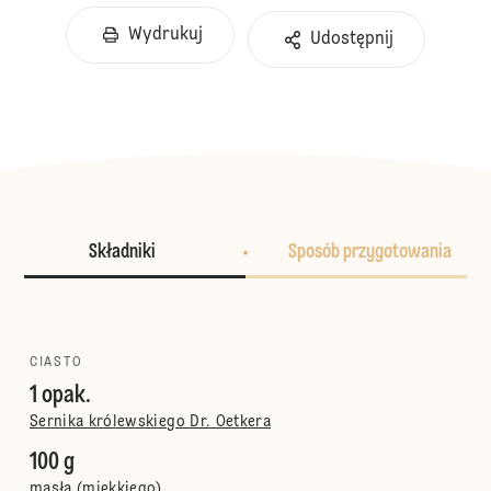
Wydrukuj
Udostępnij
Składniki
Sposób przygotowania
CIASTO
1 opak.
Sernika królewskiego Dr. Oetkera
100 g
masła (miękkiego)