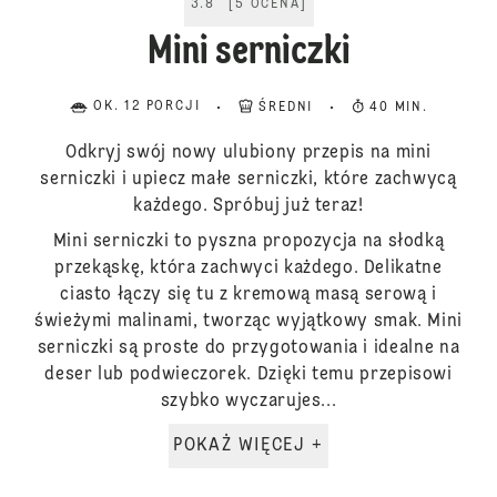
3.8
[
5
OCENA
]
Mini serniczki
OK. 12 PORCJI
ŚREDNI
40 MIN.
Odkryj swój nowy ulubiony przepis na mini
serniczki i upiecz małe serniczki, które zachwycą
każdego. Spróbuj już teraz!
Mini serniczki to pyszna propozycja na słodką
przekąskę, która zachwyci każdego. Delikatne
ciasto łączy się tu z kremową masą serową i
świeżymi malinami, tworząc wyjątkowy smak. Mini
serniczki są proste do przygotowania i idealne na
deser lub podwieczorek. Dzięki temu przepisowi
szybko wyczarujes...
POKAŻ WIĘCEJ +