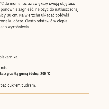
°C do momentu, aż zwiększy swoją objętość
 ponownie zagnieść, nałożyć do natłuszczonej
nicy 30 cm. Na wierzchu układać połówki
troną ku górze. Ciasto odstawić w ciepłe
ego wyrośnięcia.
piekarnika.
0 min.
a z grzałką górną i dolną
:
200 °C
ypać cukrem pudrem.