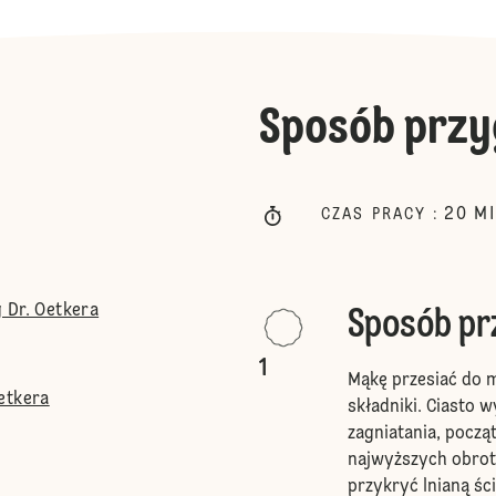
Sposób przy
20
M
CZAS PRACY
:
 Dr. Oetkera
Sposób p
1
Mąkę przesiać do m
etkera
składniki. Ciasto
zagniatania, począ
najwyższych obrot
przykryć lnianą śc