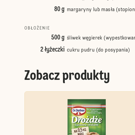
80 g
margaryny lub masła (stopion
OBŁOŻENIE
500 g
śliwek węgierek (wypestkowa
2 łyżeczki
cukru pudru (do posypania)
Zobacz produkty