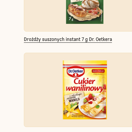
Drożdży suszonych instant 7 g Dr. Oetkera