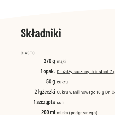
Składniki
CIASTO
370 g
mąki
1 opak.
Drożdży suszonych instant 7 g
50 g
cukru
2 łyżeczki
Cukru wanilinowego 16 g Dr. O
1 szczypta
soli
200 ml
mleka (podgrzanego)