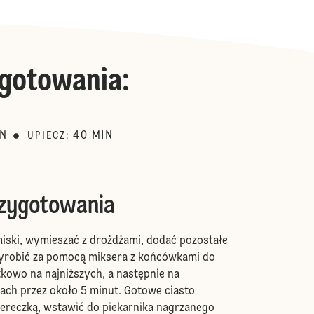
gotowania
:
IN
40
MIN
UPIECZ
:
rzygotowania
iski, wymieszać z drożdżami, dodać pozostałe
 wyrobić za pomocą miksera z końcówkami do
tkowo na najniższych, a następnie na
ach przez około 5 minut. Gotowe ciasto
iereczką, wstawić do piekarnika nagrzanego