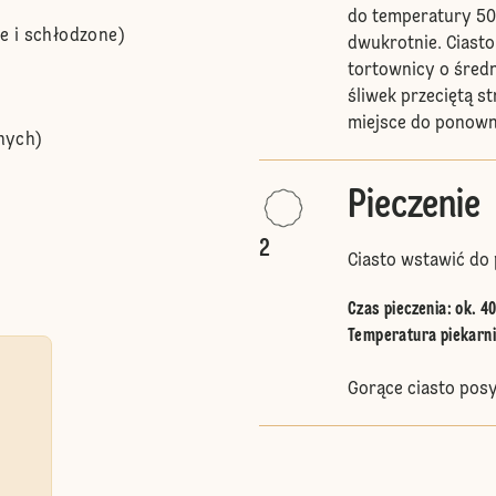
do temperatury 50
e i schłodzone)
dwukrotnie. Ciasto
tortownicy o śred
śliwek przeciętą s
miejsce do ponown
nych)
Pieczenie
2
Ciasto wstawić do 
Czas pieczenia: ok. 4
Temperatura piekarnik
Gorące ciasto pos