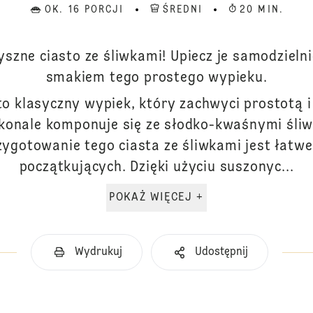
OK. 16 PORCJI
ŚREDNI
20 MIN.
yszne ciasto ze śliwkami! Upiecz je samodzieln
smakiem tego prostego wypieku.
to klasyczny wypiek, który zachwyci prostotą 
konale komponuje się ze słodko-kwaśnymi śliw
zygotowanie tego ciasta ze śliwkami jest łatwe
początkujących. Dzięki użyciu suszonyc...
POKAŻ WIĘCEJ +
Wydrukuj
Udostępnij