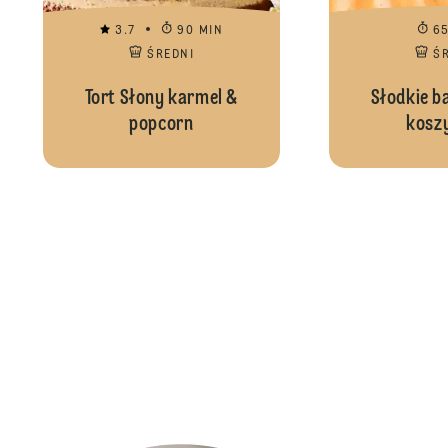
3.7
90 MIN
6
ŚREDNI
Ś
Tort Słony karmel &
Słodkie b
popcorn
kosz