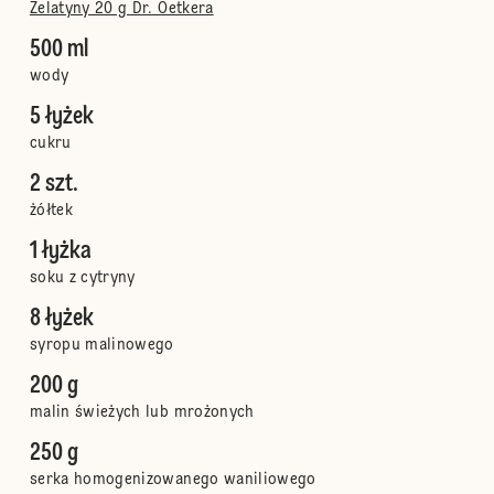
Żelatyny 20 g Dr. Oetkera
500 ml
wody
5 łyżek
cukru
2 szt.
żółtek
1 łyżka
soku z cytryny
8 łyżek
syropu malinowego
200 g
malin świeżych lub mrożonych
250 g
serka homogenizowanego waniliowego