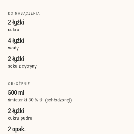
DO NASĄCZENIA
2 łyżki
cukru
4 łyżki
wody
2 łyżki
soku z cytryny
OBŁOŻENIE
500 ml
śmietanki 30 % tł. (schłodzonej)
2 łyżki
cukru pudru
2 opak.