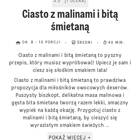
4.0
[
1
OCENA
]
Ciasto z malinami i bitą
śmietaną
OK. 8 - 10 PORCJI
ŚREDNI
40 MIN.
Ciasto z malinami i bitą śmietaną to pyszny
przepis, który musisz wypróbować! Upiecz je sam i
ciesz się słodkim smakiem lata!
Ciasto z malinami i bitą śmietaną to prawdziwa
propozycja dla miłośników owocowych deserów.
Puszysty biszkopt, delikatna masa malinowa i
gęsta bita śmietana tworzą razem lekki, smaczny
wypiek na każdą okazję. Przygotuj ciasto z
malinami i bitą śmietaną, by cieszyć się
wyrazistym smakiem świeżych ...
POKAŻ WIĘCEJ +