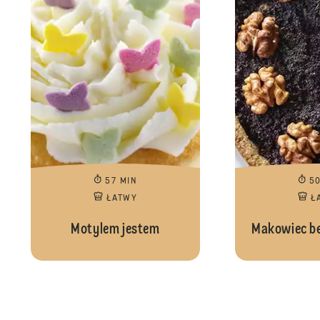
57 MIN
5
ŁATWY
Ł
Motylem jestem
Makowiec b