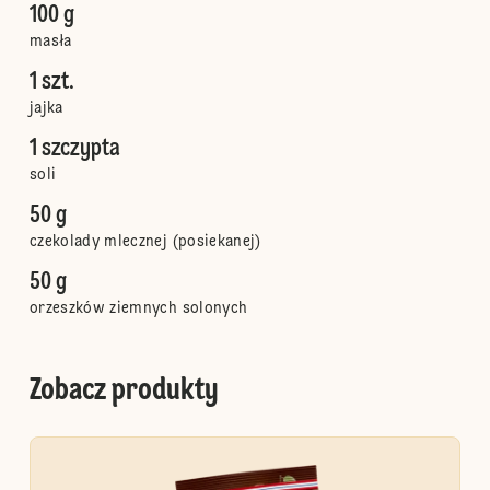
100 g
masła
1 szt.
jajka
1 szczypta
soli
50 g
czekolady mlecznej (posiekanej)
50 g
orzeszków ziemnych solonych
Zobacz produkty