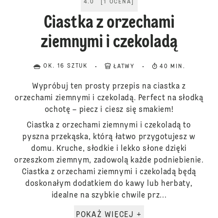
4.0
[
1
OCENA
]
Ciastka z orzechami
ziemnymi i czekoladą
OK. 16 SZTUK
ŁATWY
40 MIN.
Wypróbuj ten prosty przepis na ciastka z
orzechami ziemnymi i czekoladą. Perfect na słodką
ochotę – piecz i ciesz się smakiem!
Ciastka z orzechami ziemnymi i czekoladą to
pyszna przekąska, którą łatwo przygotujesz w
domu. Kruche, słodkie i lekko słone dzięki
orzeszkom ziemnym, zadowolą każde podniebienie.
Ciastka z orzechami ziemnymi i czekoladą będą
doskonałym dodatkiem do kawy lub herbaty,
idealne na szybkie chwile prz...
POKAŻ WIĘCEJ +