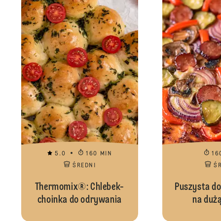
5.0
160 MIN
16
ŚREDNI
Ś
Thermomix®: Chlebek-
Puszysta d
choinka do odrywania
na dużą