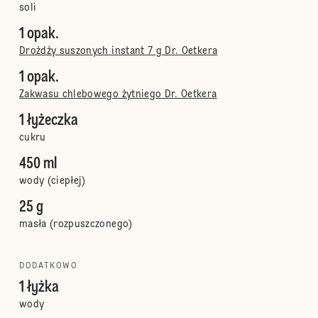
soli
1 opak.
Drożdży suszonych instant 7 g Dr. Oetkera
1 opak.
Zakwasu chlebowego żytniego Dr. Oetkera
1 łyżeczka
cukru
450 ml
wody (ciepłej)
25 g
masła (rozpuszczonego)
DODATKOWO
1 łyżka
wody