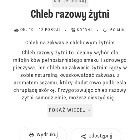
4.0
[
5
OCENA
]
Chleb razowy żytni
OK. 10 - 12 PORCJI
ŚREDNI
160 MIN.
Chleb na zakwasie chlebowym żytnim
Chleb razowy żytni to idealny wybór dla
miłośników pełnoziarnistego smaku i zdrowego
pieczywa. Ten chleb na zakwasie żytnim łączy w
sobie naturalną kwaskowatość zakwasu z
aromatem sezamu, który dodatkowo podkreśla
chrupiącą skórkę. Przygotowując chleb razowy
żytni samodzielnie, możesz cieszyć się...
POKAŻ WIĘCEJ +
Wydrukuj
Udostępnij