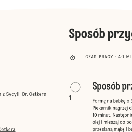
Sposób przy
40
M
CZAS PRACY
:
Sposób p
z Sycylii Dr. Oetkera
1
Formę na babkę o 
Piekarnik nagrzej d
10 minut. Następni
olej i mieszaj do p
przesianą mąkę i b
Oetkera