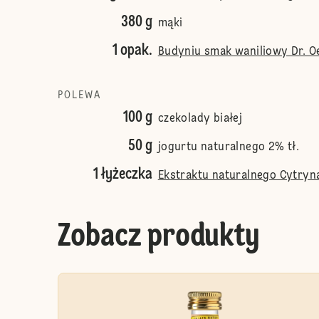
380 g
mąki
1 opak.
Budyniu smak waniliowy Dr. O
POLEWA
100 g
czekolady białej
50 g
jogurtu naturalnego 2% tł.
1 łyżeczka
Ekstraktu naturalnego Cytryna 
Zobacz produkty