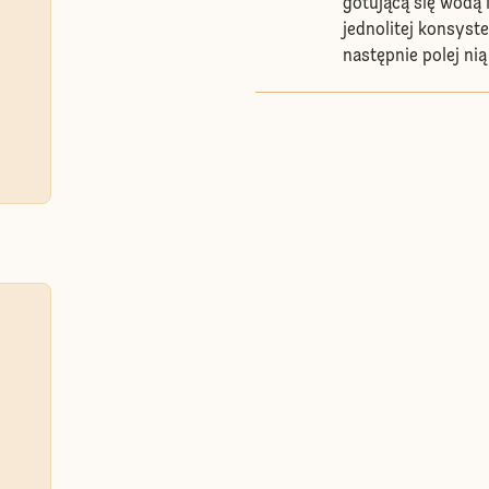
gotującą się wodą
jednolitej konsyste
następnie polej nią