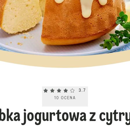
Current rating 3.7. Click to rate.
3.7
10
OCENA
bka jogurtowa z cytr