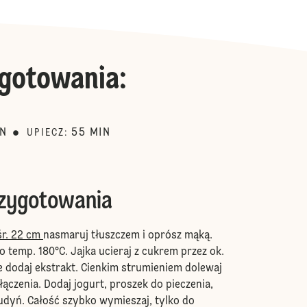
gotowania
:
IN
55
MIN
UPIECZ
:
rzygotowania
śr. 22 cm
nasmaruj tłuszczem i oprósz mąką.
o temp. 180°C. Jajka ucieraj z cukrem przez ok.
e dodaj ekstrakt. Cienkim strumieniem dolewaj
ołączenia. Dodaj jogurt, proszek do pieczenia,
udyń. Całość szybko wymieszaj, tylko do