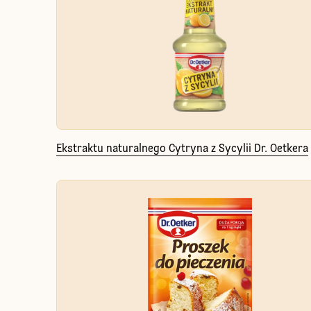
Ekstraktu naturalnego Cytryna z Sycylii Dr. Oetkera