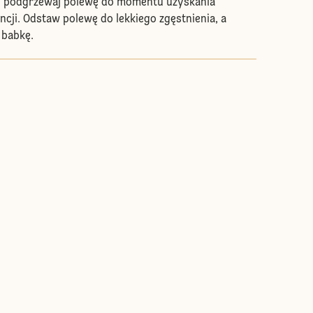
 i podgrzewaj polewę do momentu uzyskania
ncji. Odstaw polewę do lekkiego zgęstnienia, a
 babkę.