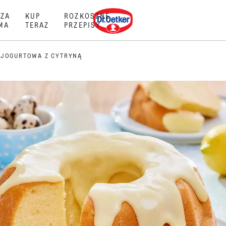
Dr. Oetker
ZA
KUP
ROZKOSZNE
MA
TERAZ
PRZEPISY
 JOGURTOWA Z CYTRYNĄ