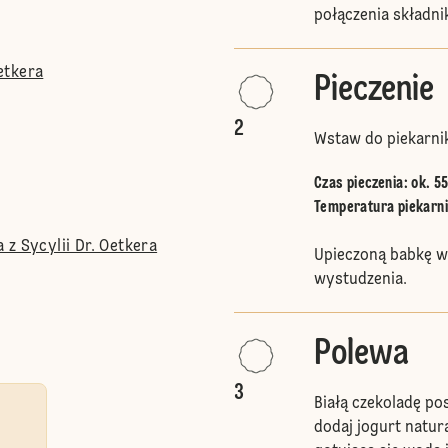
połączenia składni
etkera
Pieczenie
2
Wstaw do piekarnik
Czas pieczenia: ok. 55
Temperatura piekarnik
z Sycylii Dr. Oetkera
Upieczoną babkę wy
wystudzenia.
Polewa
3
Białą czekoladę pos
dodaj jogurt natur