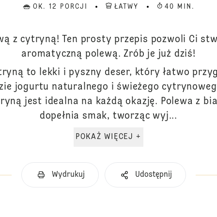
OK. 12 PORCJI
ŁATWY
40 MIN.
ą z cytryną! Ten prosty przepis pozwoli Ci st
aromatyczną polewą. Zrób je już dziś!
ryną to lekki i pyszny deser, który łatwo przy
azie jogurtu naturalnego i świeżego cytrynowe
yną jest idealna na każdą okazję. Polewa z bia
dopełnia smak, tworząc wyj...
POKAŻ WIĘCEJ +
Wydrukuj
Udostępnij