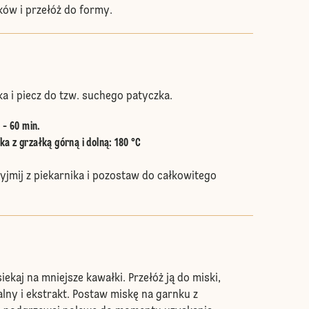
ków i przełóż do formy.
a i piecz do tzw. suchego patyczka.
 - 60 min.
a z grzałką górną i dolną
:
180 °C
jmij z piekarnika i pozostaw do całkowitego
iekaj na mniejsze kawałki. Przełóż ją do miski,
alny i ekstrakt. Postaw miskę na garnku z