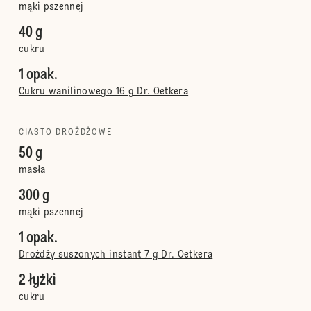
mąki pszennej
40 g
cukru
1 opak.
Cukru wanilinowego 16 g Dr. Oetkera
CIASTO DROŻDŻOWE
50 g
masła
300 g
mąki pszennej
1 opak.
Drożdży suszonych instant 7 g Dr. Oetkera
2 łyżki
cukru