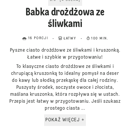
5.0
[
4
OCENA
]
Babka drożdżowa ze
śliwkami
16 PORCJI
ŁATWY
100 MIN.
Pyszne ciasto drożdżowe ze śliwkami i kruszonką.
Łatwe i szybkie w przygotowaniu!
To klasyczne ciasto drożdżowe ze śliwkami i
chrupiącą kruszonką to idealny pomysł na deser
do kawy lub słodką przekąskę dla całej rodziny.
Puszysty środek, soczyste owoce i złocista,
maślana kruszonka, która rozpływa się w ustach.
Przepis jest łatwy w przygotowaniu. Jeśli szukasz
prostego ciasta ...
POKAŻ WIĘCEJ +