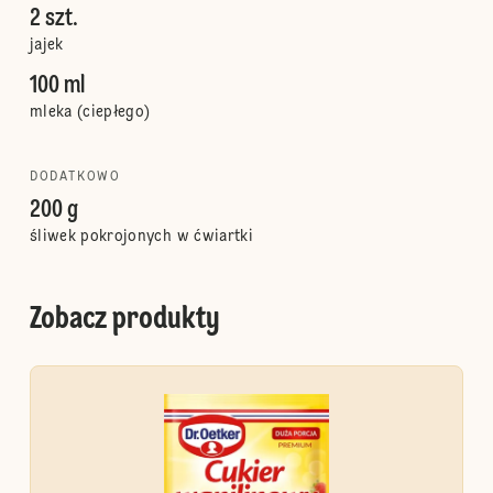
2 szt.
jajek
100 ml
mleka (ciepłego)
DODATKOWO
200 g
śliwek pokrojonych w ćwiartki
Zobacz produkty