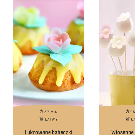
37 MIN
9
ŁATWY
Ł
Lukrowane babeczki
Wiosenne 