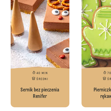
40 MIN
7
ŚREDNI
Ś
Sernik bez pieczenia
Piernicz
Renifer
rękaw