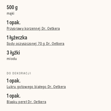
500 g
mąki
1 opak.
Przyprawy korzennej Dr. Oetkera
1 łyżeczka
Sody oczyszczonej 70 g Dr. Oetkera
3 łyżki
miodu
DO DEKORACJI
1 opak.
Lukru gotowego białego Dr. Oetkera
1 opak.
Blasku pereł Dr. Oetkera