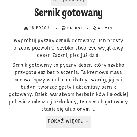
5.0
[
5
OCENA
]
Sernik gotowany
16 PORCJI
ŚREDNI
40 MIN.
Wypróbuj pyszny sernik gotowany! Ten prosty
przepis pozwoli Ci szybko stworzyć wyjątkowy
deser. Zacznij piec już dziś!
Sernik gotowany to pyszny deser, który szybko
przygotujesz bez pieczenia. Ta kremowa masa
serowa łączy w sobie delikatny twaróg, jajka i
budyń, tworząc gęsty i aksamitny sernik
gotowany. Dzięki warstwom herbatników i słodkiej
polewie z mlecznej czekolady, ten sernik gotowany
stanie się ulubionym ...
POKAŻ WIĘCEJ +