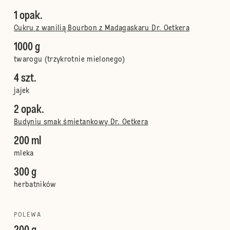
1 opak.
Cukru z wanilią Bourbon z Madagaskaru Dr. Oetkera
1000 g
twarogu (trzykrotnie mielonego)
4 szt.
jajek
2 opak.
Budyniu smak śmietankowy Dr. Oetkera
200 ml
mleka
300 g
herbatników
POLEWA