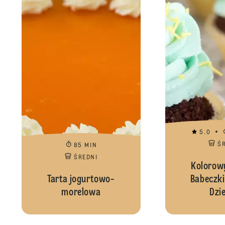
5.0
Ś
85 MIN
ŚREDNI
Kolorowy
Tarta jogurtowo-
Babeczki
morelowa
Dzi