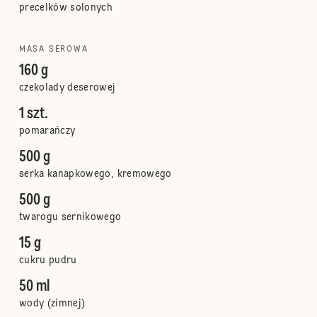
precelków solonych
MASA SEROWA
160 g
czekolady deserowej
1 szt.
pomarańczy
500 g
serka kanapkowego, kremowego
500 g
twarogu sernikowego
15 g
cukru pudru
50 ml
wody (zimnej)