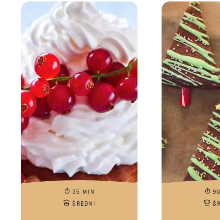
35 MIN
9
ŚREDNI
Ś