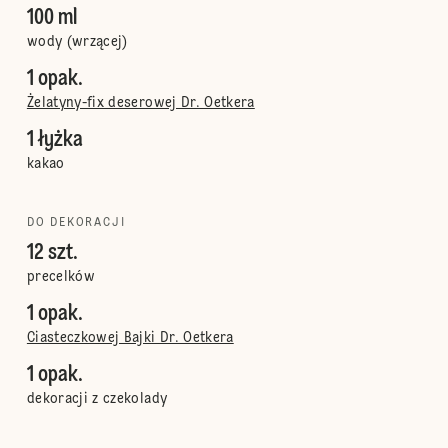
100 ml
wody (wrzącej)
1 opak.
Żelatyny-fix deserowej Dr. Oetkera
1 łyżka
kakao
DO DEKORACJI
12 szt.
precelków
1 opak.
Ciasteczkowej Bajki Dr. Oetkera
1 opak.
dekoracji z czekolady