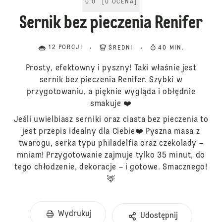
0.0
[
0
OCENA
]
Sernik bez pieczenia Renifer
12 PORCJI
ŚREDNI
40 MIN.
Prosty, efektowny i pyszny! Taki właśnie jest
sernik bez pieczenia Renifer. Szybki w
przygotowaniu, a pięknie wygląda i obłędnie
smakuje ❤️
Jeśli uwielbiasz serniki oraz ciasta bez pieczenia to
jest przepis idealny dla Ciebie❤️ Pyszna masa z
twarogu, serka typu philadelfia oraz czekolady –
mniam! Przygotowanie zajmuje tylko 35 minut, do
tego chłodzenie, dekoracje – i gotowe. Smacznego!
🦌
Wydrukuj
Udostępnij