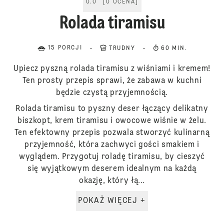
0.0
[
0
OCENA
]
Rolada tiramisu
15 PORCJI
TRUDNY
60 MIN.
Upiecz pyszną rolada tiramisu z wiśniami i kremem!
Ten prosty przepis sprawi, że zabawa w kuchni
będzie czystą przyjemnością.
Rolada tiramisu to pyszny deser łączący delikatny
biszkopt, krem tiramisu i owocowe wiśnie w żelu.
Ten efektowny przepis pozwala stworzyć kulinarną
przyjemność, która zachwyci gości smakiem i
wyglądem. Przygotuj roladę tiramisu, by cieszyć
się wyjątkowym deserem idealnym na każdą
okazję, który łą...
POKAŻ WIĘCEJ +