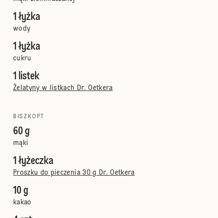
1 łyżka
wody
1 łyżka
cukru
1 listek
Żelatyny w listkach Dr. Oetkera
BISZKOPT
60 g
mąki
1 łyżeczka
Proszku do pieczenia 30 g Dr. Oetkera
10 g
kakao