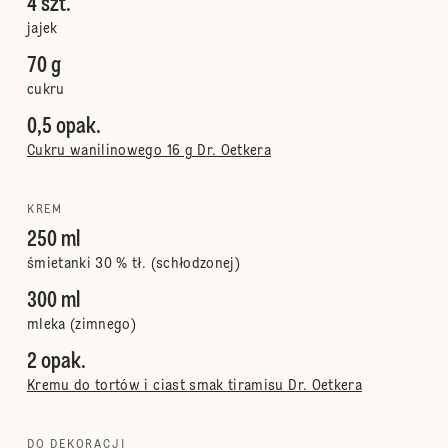
4 szt.
jajek
70 g
cukru
0,5 opak.
Cukru wanilinowego 16 g Dr. Oetkera
KREM
250 ml
śmietanki 30 % tł. (schłodzonej)
300 ml
mleka (zimnego)
2 opak.
Kremu do tortów i ciast smak tiramisu Dr. Oetkera
DO DEKORACJI