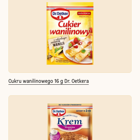
Cukru wanilinowego 16 g Dr. Oetkera