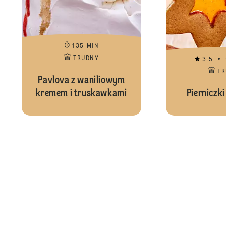
135 MIN
TRUDNY
3.5
T
Pavlova z waniliowym
kremem i truskawkami
Pierniczki