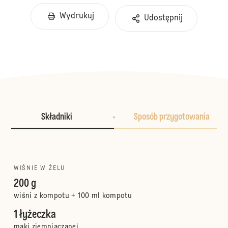
Wydrukuj
Udostępnij
Składniki
Sposób przygotowania
WIŚNIE W ŻELU
200 g
wiśni z kompotu + 100 ml kompotu
1 łyżeczka
mąki ziemniaczanej