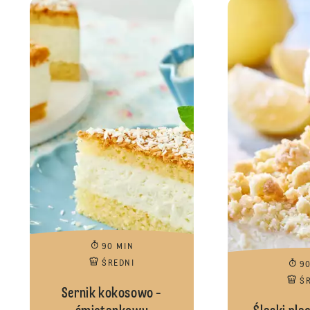
90 MIN
ŚREDNI
9
Ś
Sernik kokosowo -