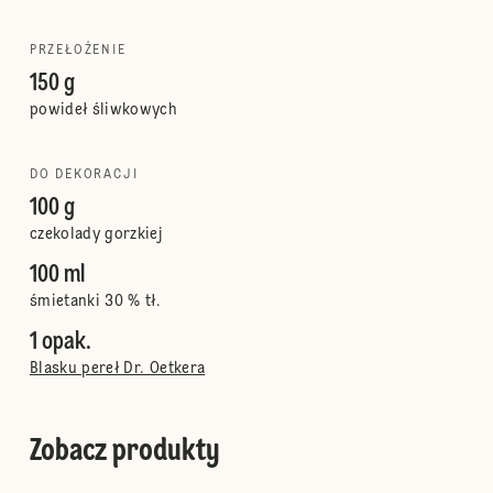
PRZEŁOŻENIE
150 g
powideł śliwkowych
DO DEKORACJI
100 g
czekolady gorzkiej
100 ml
śmietanki 30 % tł.
1 opak.
Blasku pereł Dr. Oetkera
Zobacz produkty