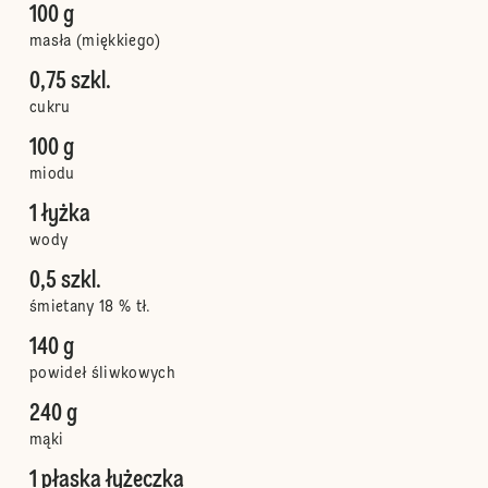
100 g
masła (miękkiego)
0,75 szkl.
cukru
100 g
miodu
1 łyżka
wody
0,5 szkl.
śmietany 18 % tł.
140 g
powideł śliwkowych
240 g
mąki
1 płaska łyżeczka