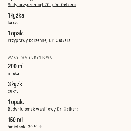
Sody oczyszczonej 70 g Dr. Oetkera
1 łyżka
kakao
1 opak.
Przyprawy korzennej Dr. Oetkera
WARSTWA BUDYNIOWA
200 ml
mleka
3 łyżki
cukru
1 opak.
Budyniu smak waniliowy Dr. Oetkera
150 ml
śmietanki 30 % tł.