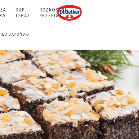
Dr. Oetker
ZA
KUP
ROZKOSZNE
MA
TERAZ
PRZEPISY
IEC JAPOŃSKI