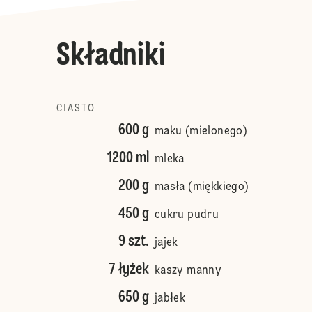
Składniki
CIASTO
600 g
maku (mielonego)
1200 ml
mleka
200 g
masła (miękkiego)
450 g
cukru pudru
9 szt.
jajek
7 łyżek
kaszy manny
650 g
jabłek