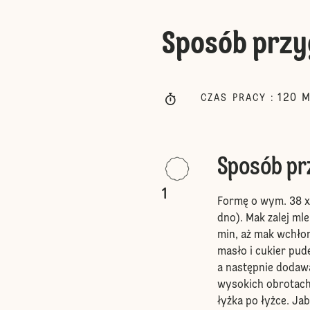
Sposób przy
120
M
CZAS PRACY
:
Sposób p
1
Formę o wym. 38 x
dno). Mak zalej mle
min, aż mak wchłon
masło i cukier pude
a następnie dodawa
wysokich obrotach
łyżka po łyżce. Jab