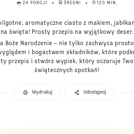
24 PORCJI
ŚREDNI
120 MIN.
ilgotne, aromatyczne ciasto z makiem, jabłkam
na święta! Prosty przepis na wyjątkowy deser.
a Boże Narodzenie – nie tylko zachwyca prosto
yglądem i bogactwem składników, które podkr
y przepis i stwórz wypiek, który oczaruje Two
świątecznych spotkań!
Wydrukuj
Udostępnij