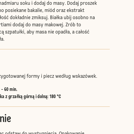
nadmiaru soku i dodaj do masy. Dodaj proszek
no posiekane bakalie, miód oraz ekstrakt
ść dokładnie zmiksuj. Białka ubij osobno na
rtiami dodaj do masy makowej. Zrób to
cą szpatułki, aby masa nie opadła, a całość
ła.
rzygotowanej formy i piecz według wskazówek.
 - 60 min.
a z grzałką górną i dolną
:
180 °C
nie