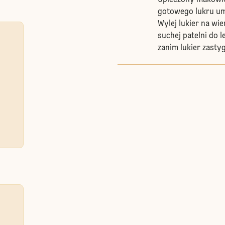
Upieczony makowie
gotowego lukru um
Wylej lukier na wi
suchej patelni do 
zanim lukier zastyg