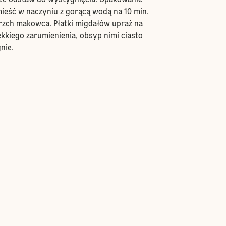
c odstaw do wystygnięcia. Opakowanie
ieść w naczyniu z gorącą wodą na 10 min.
erzch makowca. Płatki migdałów upraż na
lekkiego zarumienienia, obsyp nimi ciasto
nie.