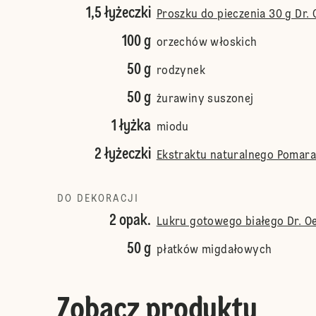
1,5 łyżeczki
Proszku do pieczenia 30 g Dr. 
100 g
orzechów włoskich
50 g
rodzynek
50 g
żurawiny suszonej
1 łyżka
miodu
2 łyżeczki
Ekstraktu naturalnego Pomarań
DO DEKORACJI
2 opak.
Lukru gotowego białego Dr. O
50 g
płatków migdałowych
Zobacz produkty