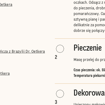
oczkach. Odsącz z 
Oetkera
do pieczenia, drob
pomarańczowy. Cało
sztywną pianę i pa
delikatnie za pomo
dobrze się połączy
Pieczenie
cza z Brazylii Dr. Oetkera
2
Masę przelej do p
Czas pieczenia: ok. 55
etkera
Temperatura piekarnik
Dekorowa
3