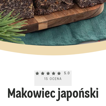
Current rating 5.0. Click to rate.
5.0
15
OCENA
Makowiec japoński