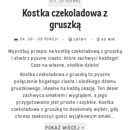
0.0
[
0
OCENA
]
Kostka czekoladowa z
gruszką
OK. 30 - 35 PORCJI
ŁATWY
40 MIN.
Wypróbuj przepis na kostkę czekoladową z gruszką
i stwórz pyszne ciasto, które zachwyci każdego!
Czas na własne, słodkie dzieło!
Kostka czekoladowa z gruszką to pyszne
połączenie bogatego ciasta i słodkiego dżemu
gruszkowego, idealne na każdą okazję. Ten deser
zachwyca smakiem i wyglądem, a jego
przygotowanie jest proste i szybkie. Kostka
czekoladowa z gruszką to doskonały wybór, gdy
chcesz zaskoczyć gości wyjątkowym smaki...
POKAŻ WIĘCEJ +