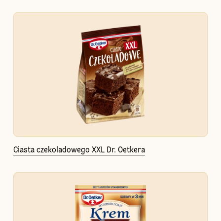
Ciasta czekoladowego XXL Dr. Oetkera