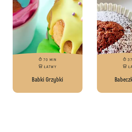
70 MIN
3
ŁATWY
Ł
Babki Grzybki
Babeczk