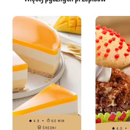
4.9
60 MIN
ŚREDNI
4.0