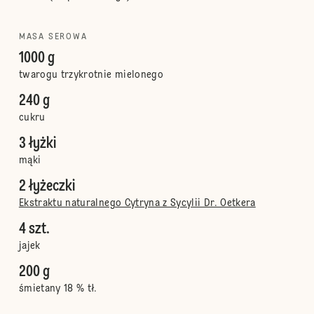
MASA SEROWA
1000 g
twarogu trzykrotnie mielonego
240 g
cukru
3 łyżki
mąki
2 łyżeczki
Ekstraktu naturalnego Cytryna z Sycylii Dr. Oetkera
4 szt.
jajek
200 g
śmietany 18 % tł.