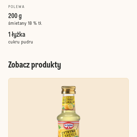
POLEWA
200 g
śmietany 18 % tł.
1 łyżka
cukru pudru
Zobacz produkty