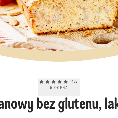
Current rating 4.8. Click to rate.
4.8
5
OCENA
anowy bez glutenu, lak