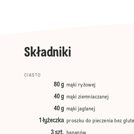
Składniki
CIASTO
80 g
mąki ryżowej
40 g
mąki ziemniaczanej
40 g
mąki jaglanej
1 łyżeczka
proszku do pieczenia bez glut
3 szt.
bananów