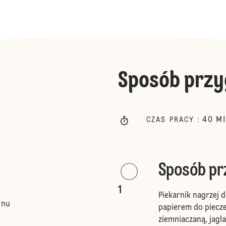
Sposób przy
40
M
CZAS PRACY
:
Sposób p
1
Piekarnik nagrzej 
enu
papierem do piecze
ziemniaczaną, jagla