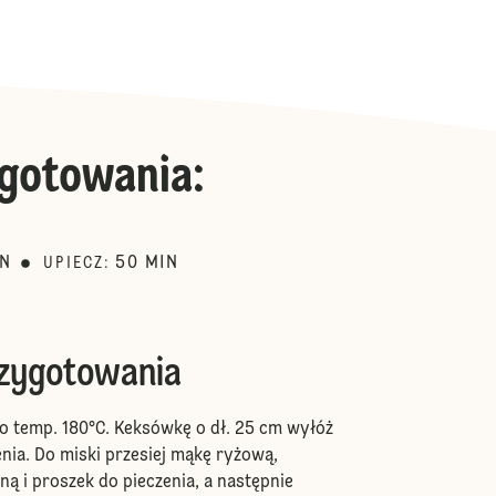
gotowania
:
IN
50
MIN
UPIECZ
:
rzygotowania
do temp. 180°C. Keksówkę o dł. 25 cm wyłóż
nia. Do miski przesiej mąkę ryżową,
ną i proszek do pieczenia, a następnie