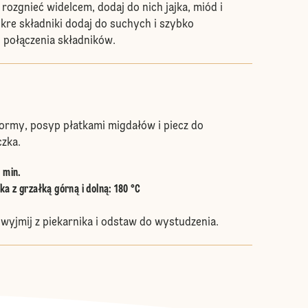
rozgnieć widelcem, dodaj do nich jajka, miód i
kre składniki dodaj do suchych i szybko
 połączenia składników.
formy, posyp płatkami migdałów i piecz do
czka.
0 min.
a z grzałką górną i dolną
:
180 °C
wyjmij z piekarnika i odstaw do wystudzenia.