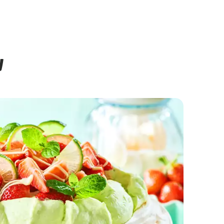
w
Migdałowe ciasteczka z owocami leśnymi