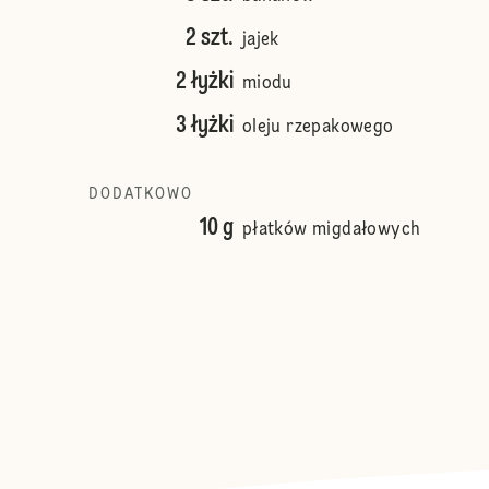
2 szt.
jajek
2 łyżki
miodu
3 łyżki
oleju rzepakowego
DODATKOWO
10 g
płatków migdałowych