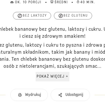
OK. 10 PORCJI
ŚREDNI
40 MIN.
BEZ LAKTOZY
BEZ GLUTENU
hlebek bananowy bez glutenu, laktozy i cukru. 
i ciesz się zdrowym smakiem!
z glutenu, laktozy i cukru to pyszna i zdrowa 
aturalnym składnikom, takim jak banany i miód, 
nia. Ten chlebek bananowy bez glutenu doskon
osób z nietolerancjami, szukających smac...
POKAŻ WIĘCEJ +
Wydrukuj
Udostępnij