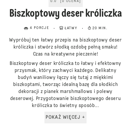
0.0
[
0
OCENA
]
Biszkoptowy deser króliczka
4 PORCJE
ŁATWY
20 MIN.
Wypróbuj ten łatwy przepis na biszkoptowy deser
króliczka i stwórz słodką ozdobę pełną smaku!
Czas na kreatywne pieczenie!
Biszkoptowy deser króliczka to łatwy i efektowny
przysmak, który zachwyci każdego. Delikatny
budyń waniliowy łączy się tutaj z miękkimi
biszkoptami, tworząc idealną bazę dla słodkich
dekoracji z pianek marshmallows i polewy
deserowej. Przygotowanie biszkoptowego deseru
króliczka to świetny sposób...
POKAŻ WIĘCEJ +